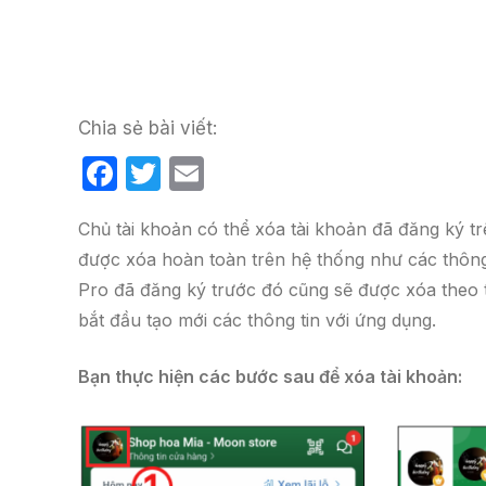
Chia sẻ bài viết:
F
T
E
a
w
m
Chủ tài khoản có thể xóa tài khoản đã đăng ký tr
c
itt
ail
được xóa hoàn toàn trên hệ thống như các thông 
e
er
Pro đã đăng ký trước đó cũng sẽ được xóa theo t
b
bắt đầu tạo mới các thông tin với ứng dụng.
o
o
Bạn thực hiện các bước sau để xóa tài khoản:
k