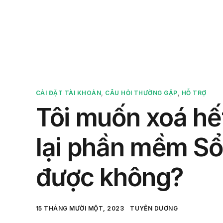
Sản 
CÀI ĐẶT TÀI KHOẢN
,
CÂU HỎI THƯỜNG GẶP
,
HỖ TRỢ
Tôi muốn xoá hết
lại phần mềm Sổ
được không?
15 THÁNG MƯỜI MỘT, 2023
TUYÊN DƯƠNG