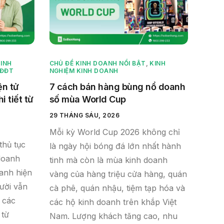
INH
CHỦ ĐỀ KINH DOANH NỔI BẬT
,
KINH
HĐĐT
NGHIỆM KINH DOANH
ện tử
7 cách bán hàng bùng nổ doanh
 tiết từ
số mùa World Cup
29 THÁNG SÁU, 2026
Mỗi kỳ World Cup 2026 không chỉ
thủ tục
là ngày hội bóng đá lớn nhất hành
doanh
tinh mà còn là mùa kinh doanh
anh hiện
vàng của hàng triệu cửa hàng, quán
gười vẫn
cà phê, quán nhậu, tiệm tạp hóa và
 các
các hộ kinh doanh trên khắp Việt
 từ
Nam. Lượng khách tăng cao, nhu