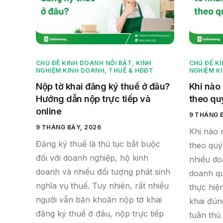
CHỦ ĐỀ KINH DOANH NỔI BẬT
,
KINH
CHỦ ĐỀ K
NGHIỆM KINH DOANH
,
THUẾ & HĐĐT
NGHIỆM K
Nộp tờ khai đăng ký thuế ở đâu?
Khi nào
Hướng dẫn nộp trực tiếp và
theo qu
online
9 THÁNG 
9 THÁNG BẢY, 2026
Khi nào 
Đăng ký thuế là thủ tục bắt buộc
theo quý
đối với doanh nghiệp, hộ kinh
nhiều do
doanh và nhiều đối tượng phát sinh
doanh qu
nghĩa vụ thuế. Tuy nhiên, rất nhiều
thực hiệ
người vẫn băn khoăn nộp tờ khai
khai đún
đăng ký thuế ở đâu, nộp trực tiếp
tuân thủ