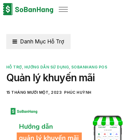
Sản phẩm
Giải pháp
Bảng giá
Danh Mục Hỗ Trợ
Blog
Thông tin thuế
HỖ TRỢ
,
HƯỚNG DẪN SỬ DỤNG
,
SOBANHANG POS
Quản lý khuyến mãi
Về chúng tôi
15 THÁNG MƯỜI MỘT, 2023
PHÚC HUỲNH