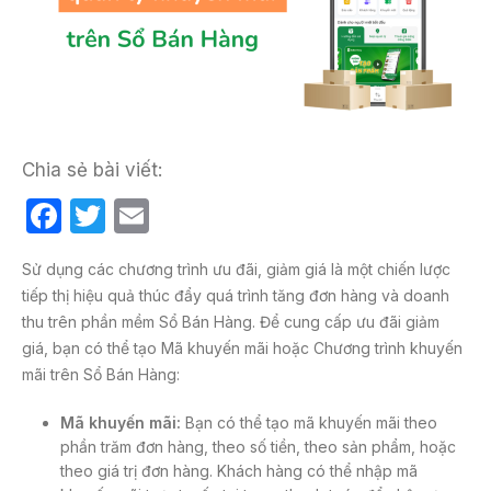
Chia sẻ bài viết:
F
T
E
a
w
m
Sử dụng các chương trình ưu đãi, giảm giá là một chiến lược
c
itt
ail
tiếp thị hiệu quả thúc đẩy quá trình tăng đơn hàng và doanh
e
er
thu trên phần mềm Sổ Bán Hàng. Để cung cấp ưu đãi giảm
b
giá, bạn có thể tạo Mã khuyến mãi hoặc Chương trình khuyến
mãi trên Sổ Bán Hàng:
o
o
Mã
khuyến mãi
:
Bạn có thể tạo mã khuyến mãi theo
phần trăm đơn hàng, theo số tiền, theo sản phẩm, hoặc
k
theo giá trị đơn hàng. Khách hàng có thể nhập mã