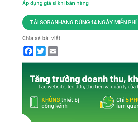
Áp dụng giá sỉ khi bán hàng
TẢI SOBANHANG DÙNG 14 NGÀY MIỄN PHÍ
Chia sẻ bài viết:
F
T
E
a
w
m
c
itt
ail
e
er
b
o
o
k