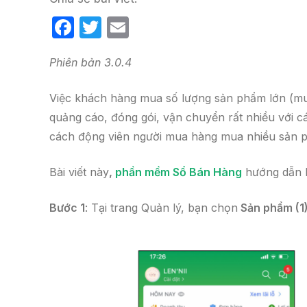
F
T
E
a
w
m
Phiên bản 3.0.4
c
itt
ail
e
er
Việc khách hàng mua số lượng sản phẩm lớn (mua 
b
quảng cáo, đóng gói, vận chuyển rất nhiều với cá
o
cách động viên người mua hàng mua nhiều sản p
o
Bài viết này
,
phần mềm Sổ Bán Hàng
hướng dẫn b
k
Bước 1
: Tại trang Quản lý, bạn chọn
Sản phẩm (1