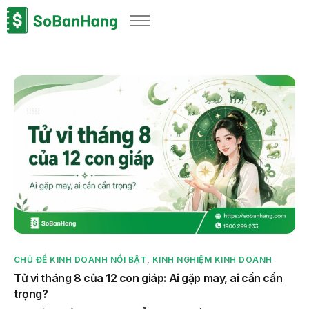
Sản phẩm
Giải pháp
Bảng giá
Blog
Thông tin thuế
Về chúng tôi
CHỦ ĐỀ KINH DOANH NỔI BẬT
,
KINH NGHIỆM KINH DOANH
Tử vi tháng 8 của 12 con giáp: Ai gặp may, ai cần cẩn
trọng?