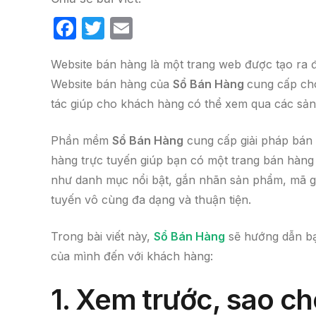
F
T
E
a
w
m
Website bán hàng là một trang web được tạo ra đ
c
itt
ail
Website bán hàng của
Sổ Bán Hàng
cung cấp cho
e
er
tác giúp cho khách hàng có thể xem qua các sản
b
o
Phần mềm
Sổ Bán Hàng
cung cấp giải pháp bán h
o
hàng trực tuyến giúp bạn có một trang bán hàng 
k
như danh mục nổi bật, gắn nhãn sản phẩm, mã gi
tuyến vô cùng đa dạng và thuận tiện.
Trong bài viết này,
Sổ Bán Hàng
sẽ hướng dẫn bạn
của mình đến với khách hàng:
1.
Xem trước, sao ché