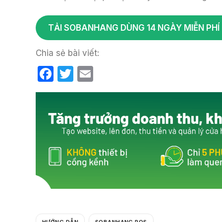
TẢI SOBANHANG DÙNG 14 NGÀY MIỄN PHÍ
Chia sẻ bài viết:
F
T
E
a
w
m
c
itt
ail
e
er
b
o
o
k