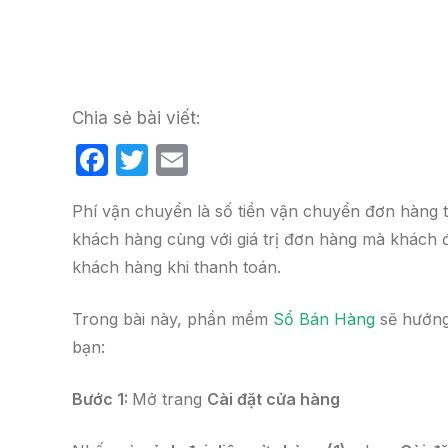
Chia sẻ bài viết:
F
T
E
a
w
m
Phí vận chuyển là số tiền vận chuyển đơn hàng 
c
itt
ail
khách hàng cùng với giá trị đơn hàng mà khách 
e
er
khách hàng khi thanh toán.
b
o
Trong bài này, phần mềm
Sổ Bán Hàng
sẽ hướng
o
bạn:
k
Bước 1:
Mở trang
Cài đặt cửa hàng