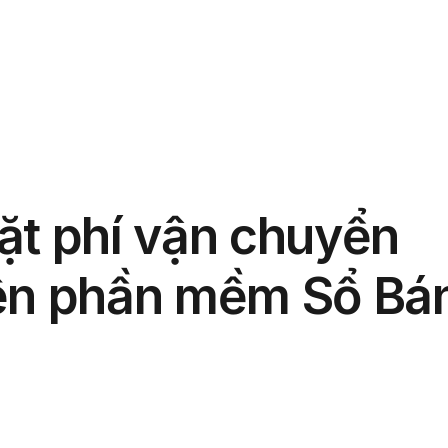
phẩm
Giải pháp
Bảng giá
Blog
Thông tin
ặt phí vận chuyển
rên phần mềm Sổ Bá