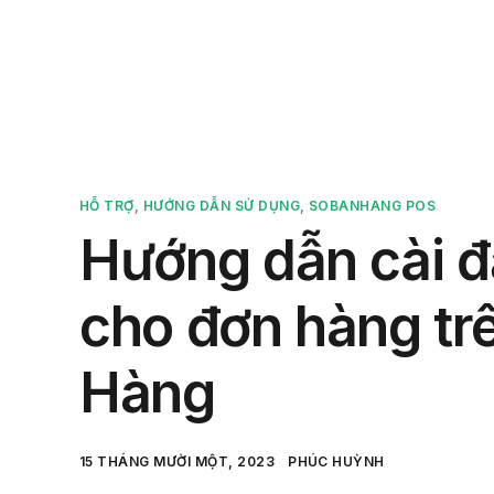
Sản 
HỖ TRỢ
,
HƯỚNG DẪN SỬ DỤNG
,
SOBANHANG POS
Hướng dẫn cài đ
cho đơn hàng t
Hàng
15 THÁNG MƯỜI MỘT, 2023
PHÚC HUỲNH