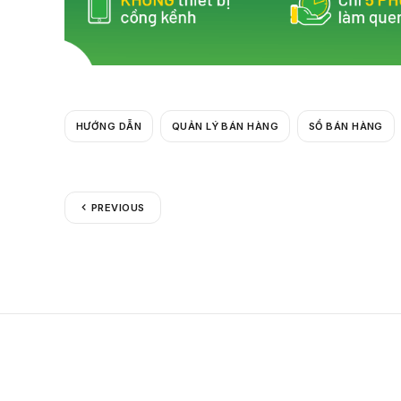
o
o
k
HƯỚNG DẪN
QUẢN LÝ BÁN HÀNG
SỔ BÁN HÀNG
PREVIOUS