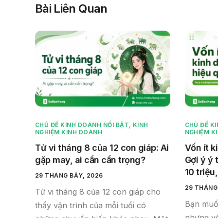
Bài Liên Quan
CHỦ ĐỀ KINH DOANH NỔI BẬT
,
KINH
CHỦ ĐỀ K
NGHIỆM KINH DOANH
NGHIỆM K
Tử vi tháng 8 của 12 con giáp: Ai
Vốn ít k
gặp may, ai cần cẩn trọng?
Gợi ý ý
10 triệu,
29 THÁNG BẢY, 2026
29 THÁNG
Tử vi tháng 8 của 12 con giáp cho
Bạn muố
thấy vận trình của mỗi tuổi có
nhưng vố