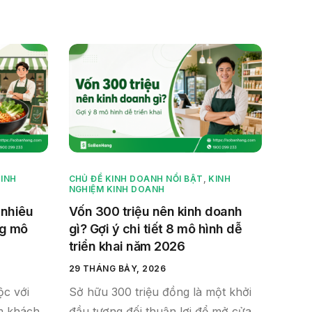
INH
CHỦ ĐỀ KINH DOANH NỔI BẬT
,
KINH
NGHIỆM KINH DOANH
 nhiêu
Vốn 300 triệu nên kinh doanh
ng mô
gì? Gợi ý chi tiết 8 mô hình dễ
triển khai năm 2026
29 THÁNG BẢY, 2026
ộc với
Sở hữu 300 triệu đồng là một khởi
óm khách
đầu tương đối thuận lợi để mở cửa