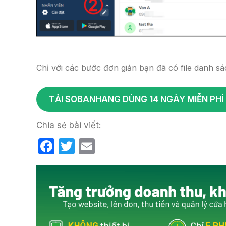
Chỉ với các bước đơn giản bạn đã có file danh s
TẢI SOBANHANG DÙNG 14 NGÀY MIỄN PHÍ
Chia sẻ bài viết:
F
T
E
a
w
m
c
itt
ail
e
er
b