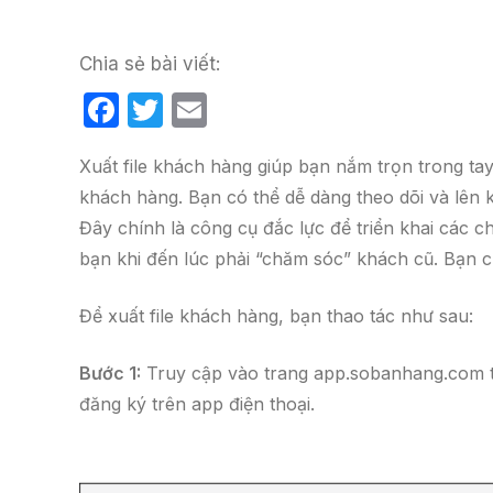
Chia sẻ bài viết:
F
T
E
a
w
m
Xuất file khách hàng giúp bạn nắm trọn trong t
c
itt
ail
khách hàng. Bạn có thể dễ dàng theo dõi và lê
e
er
Đây chính là công cụ đắc lực để triển khai các 
b
bạn khi đến lúc phải “chăm sóc” khách cũ. Bạn ch
o
o
Để xuất file khách hàng, bạn thao tác như sau:
k
Bước 1:
Truy cập vào trang app.sobanhang.com tr
đăng ký trên app điện thoại.