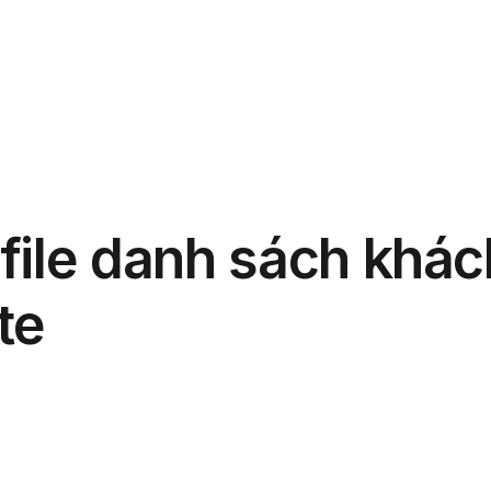
phẩm
Giải pháp
Bảng giá
Blog
Thông tin
file danh sách khác
te