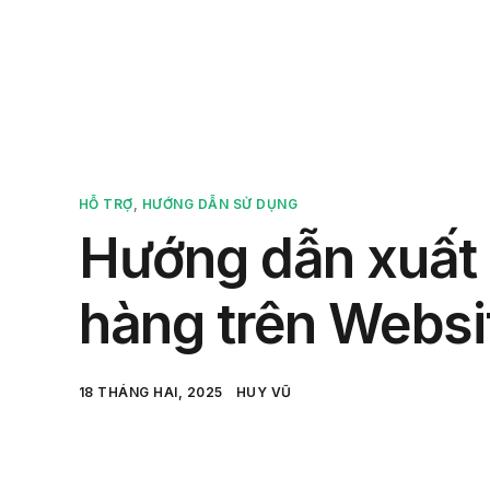
Sản 
HỖ TRỢ
,
HƯỚNG DẪN SỬ DỤNG
Hướng dẫn xuất 
hàng trên Websi
18 THÁNG HAI, 2025
HUY VŨ