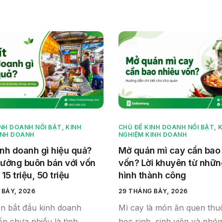
INH DOANH NỔI BẬT
,
KINH
CHỦ ĐỀ KINH DOANH NỔI BẬT
,
K
INH DOANH
NGHIỆM KINH DOANH
inh doanh gì hiệu quả?
Mở quán mì cay cần bao
 tưởng buôn bán với vốn
vốn? Lời khuyên từ nhữ
 15 triệu, 50 triệu
hình thành công
 BẢY, 2026
29 THÁNG BẢY, 2026
n bắt đầu kinh doanh
Mì cay là món ăn quen thu
n chưa nhiều là tình
học sinh, sinh viên và nh