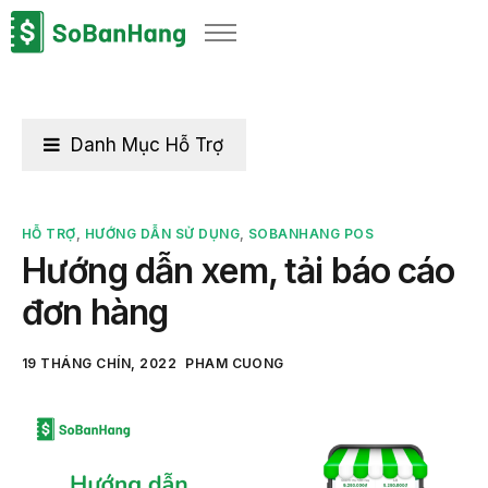
Sản phẩm
Giải pháp
Bảng giá
Danh Mục Hỗ Trợ
Blog
Thông tin thuế
HỖ TRỢ
,
HƯỚNG DẪN SỬ DỤNG
,
SOBANHANG POS
Hướng dẫn xem, tải báo cáo
Về chúng tôi
đơn hàng
19 THÁNG CHÍN, 2022
PHAM CUONG