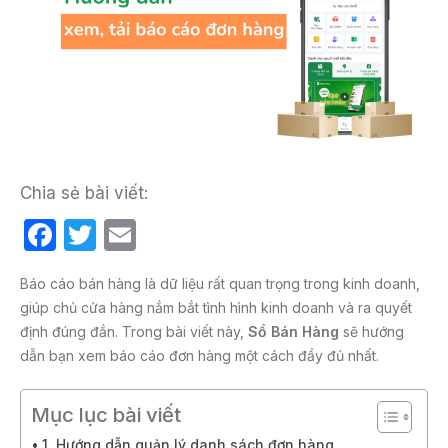
Chia sẻ bài viết:
F
T
E
a
w
m
Báo cáo bán hàng là dữ liệu rất quan trọng trong kinh doanh,
c
itt
ail
giúp chủ cửa hàng nắm bắt tình hình kinh doanh và ra quyết
e
er
định đúng đắn. Trong bài viết này,
Sổ Bán Hàng
sẽ hướng
b
dẫn bạn xem báo cáo đơn hàng một cách đầy đủ nhất.
o
Mục lục bài viết
o
1. Hướng dẫn quản lý danh sách đơn hàng