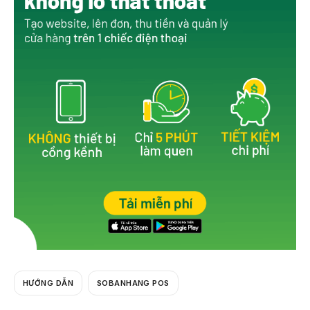
b
o
o
k
HƯỚNG DẪN
SOBANHANG POS