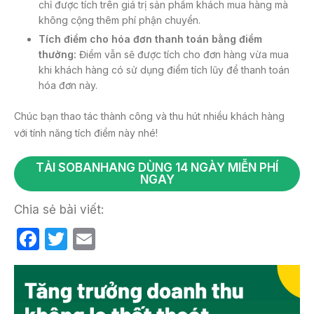
chỉ được tích trên giá trị sản phẩm khách mua hàng mà
không cộng thêm phí phận chuyển.
Tích điểm cho hóa đơn thanh toán bằng điểm
thưởng:
Điểm vẫn sẽ được tích cho đơn hàng vừa mua
khi khách hàng có sử dụng điểm tích lũy để thanh toán
hóa đơn này.
Chúc bạn thao tác thành công và thu hút nhiều khách hàng
với tính năng tích điểm này nhé!
TẢI SOBANHANG DÙNG 14 NGÀY MIỄN PHÍ
NGAY
Chia sẻ bài viết:
F
T
E
a
w
m
c
itt
ail
e
er