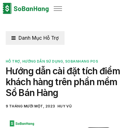
Sản phẩm
Giải pháp
Bảng giá
Danh Mục Hỗ Trợ
Blog
Thông tin thuế
HỖ TRỢ
,
HƯỚNG DẪN SỬ DỤNG
,
SOBANHANG POS
Hướng dẫn cài đặt tích điểm
Về chúng tôi
khách hàng trên phần mềm
Sổ Bán Hàng
9 THÁNG MƯỜI MỘT, 2023
HUY VŨ