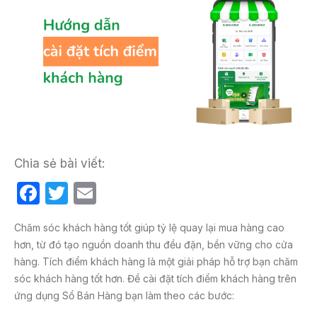
Chia sẻ bài viết:
F
T
E
a
w
m
Chăm sóc khách hàng tốt giúp tỷ lệ quay lại mua hàng cao
c
itt
ail
hơn, từ đó tạo nguồn doanh thu đều đặn, bền vững cho cửa
e
er
hàng. Tích điểm khách hàng là một giải pháp hỗ trợ bạn chăm
b
sóc khách hàng tốt hơn. Để cài đặt tích điểm khách hàng trên
ứng dụng Sổ Bán Hàng bạn làm theo các bước:
o