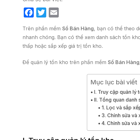
F
T
E
a
w
m
Trên phần mềm
Sổ Bán Hàng
, bạn có thể theo 
c
itt
ail
nhanh chóng. Bạn có thể xem danh sách tồn kh
e
er
thấp hoặc sắp xếp giá trị tồn kho.
b
o
Để quản lý tồn kho trên phần mềm
Sổ Bán Hàng
o
k
Mục lục bài viết
I. Truy cập quản lý 
II. Tổng quan danh
1. Lọc và sắp xế
3. Chỉnh sửa và 
4. Chỉnh sửa và 