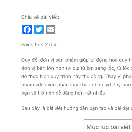
Chia sẻ bài viết:
F
T
E
a
w
m
Phiên bản 3.0.4
c
itt
ail
e
er
Quy đổi đơn vị sản phẩm giúp tự động hoá quy t
b
đơn vị bán lớn hơn (ví dụ: từ lon sang lốc, từ lốc
o
để thực hiện quy trình này thủ công. Thay vì phả
o
phẩm với nhiều phân loại khác nhau giờ đây bạn 
k
bạn sẽ trở nên dễ dàng hơn rất nhiều.
Sau đây là bài viết hướng dẫn bạn tạo và cài đặt
Mục lục bài viết