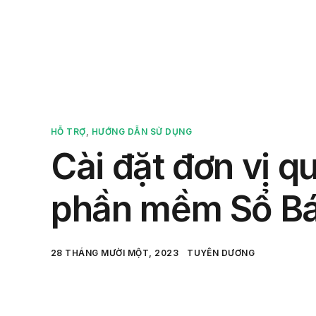
Sản 
HỖ TRỢ
,
HƯỚNG DẪN SỬ DỤNG
Cài đặt đơn vị q
phần mềm Sổ B
28 THÁNG MƯỜI MỘT, 2023
TUYÊN DƯƠNG