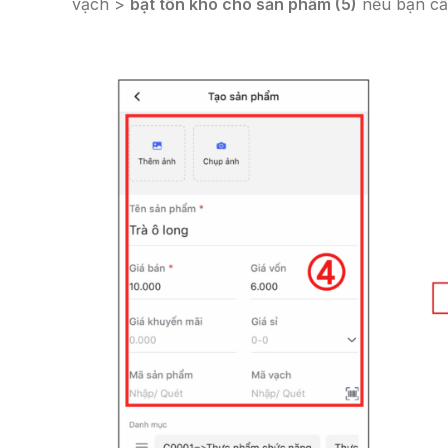
vạch >
bật tồn kho cho sản phẩm (5)
nếu bạn cầ