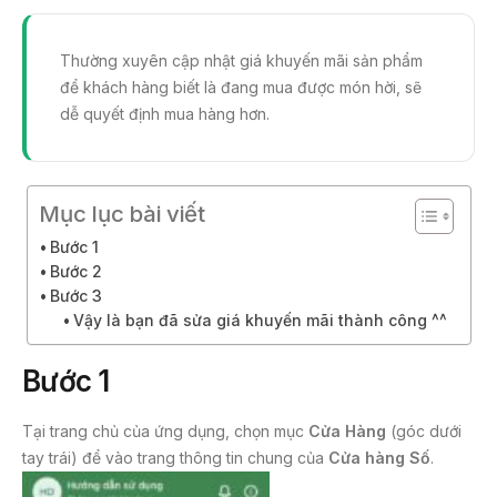
a
w
m
c
itt
ail
Thường xuyên cập nhật giá khuyến mãi sản phẩm
e
er
để khách hàng biết là đang mua được món hời, sẽ
b
dễ quyết định mua hàng hơn.
o
o
k
Mục lục bài viết
Bước 1
Bước 2
Bước 3
Vậy là bạn đã sửa giá khuyến mãi thành công ^^
Bước 1
Tại trang chủ của ứng dụng, chọn mục
Cửa Hàng
(góc dưới
tay trái) để vào trang thông tin chung của
Cửa hàng Số
.