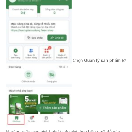
Chọn
Quản lý sản phẩm
(ở
khoảng giữa màn hình) như
hình mình họa
bên dưới để vào