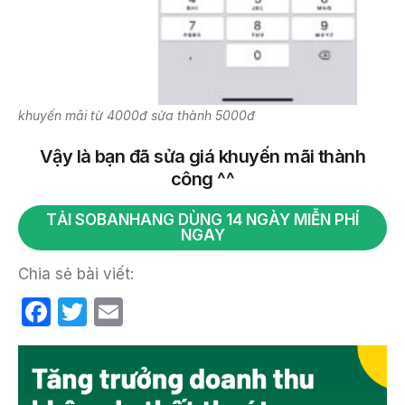
khuyến mãi từ 4000đ sửa thành 5000đ
Vậy là bạn đã sửa giá khuyến mãi thành
công ^^
TẢI SOBANHANG DÙNG 14 NGÀY MIỄN PHÍ
NGAY
Chia sẻ bài viết:
F
T
E
a
w
m
c
itt
ail
e
er