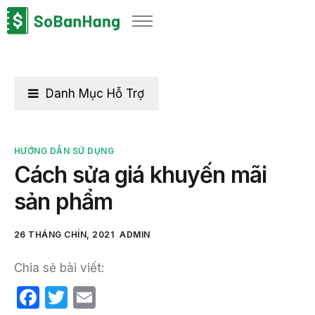
Sản phẩm
Giải pháp
Bảng giá
Danh Mục Hỗ Trợ
Blog
Thông tin thuế
HƯỚNG DẪN SỬ DỤNG
Cách sửa giá khuyến mãi
Về chúng tôi
sản phẩm
26 THÁNG CHÍN, 2021
ADMIN
Chia sẻ bài viết:
F
T
E