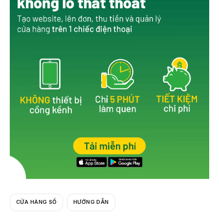
b
o
o
k
CỬA HÀNG SỐ
HƯỚNG DẪN