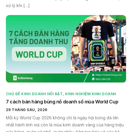
xử lý khi […]
CHỦ ĐỀ KINH DOANH NỔI BẬT
,
KINH NGHIỆM KINH DOANH
7 cách bán hàng bùng nổ doanh số mùa World Cup
29 THÁNG SÁU, 2026
Mỗi kỳ World Cup 2026 không chỉ là ngày hội bóng đá lớn
nhất hành tinh mà còn là mùa kinh doanh vàng của hàng triệu
cửa hàng, quán cà phê, quán nhậu, tiệm tạp hóa và các hộ