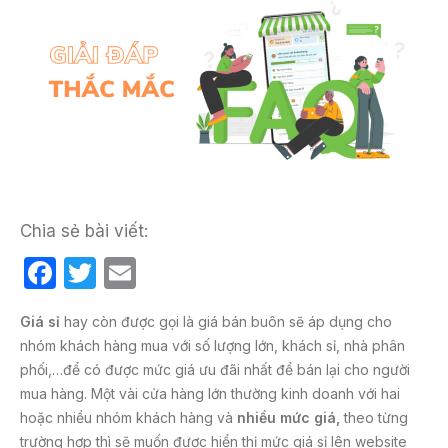
Chia sẻ bài viết:
F
T
E
a
w
m
Giá sỉ
hay còn được gọi là giá bán buôn sẽ áp dụng cho
c
itt
ail
nhóm khách hàng mua với số lượng lớn, khách sỉ, nhà phân
e
er
phối,…để có được mức giá ưu đãi nhất để bán lại cho người
b
mua hàng. Một vài cửa hàng lớn thường kinh doanh với hai
hoặc nhiều nhóm khách hàng và
nhiều mức giá,
theo từng
o
trường hợp thì sẽ muốn được hiển thị mức giá sỉ lên website