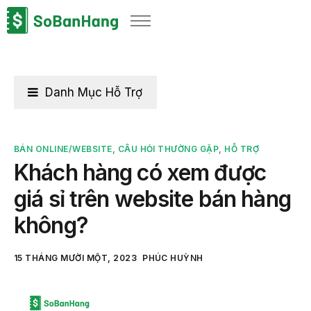
Sản phẩm
Giải pháp
Bảng giá
Danh Mục Hỗ Trợ
Blog
Thông tin thuế
BÁN ONLINE/WEBSITE
,
CÂU HỎI THƯỜNG GẶP
,
HỖ TRỢ
Khách hàng có xem được
Về chúng tôi
giá sỉ trên website bán hàng
không?
15 THÁNG MƯỜI MỘT, 2023
PHÚC HUỲNH