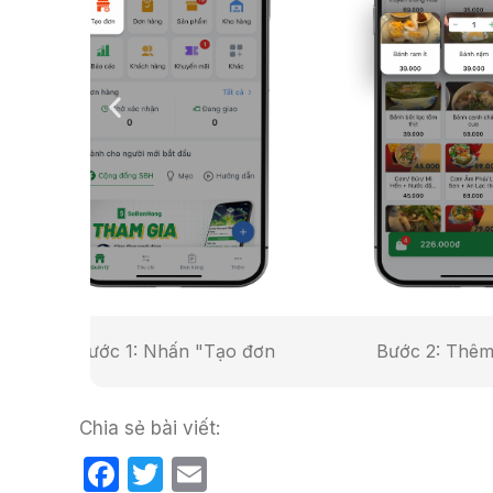
o
k
 đơn
Bước 2: Thêm sản phẩm
Bước 3
Chia sẻ bài viết:
F
T
E