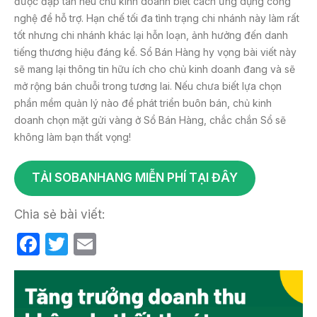
được đập tan nếu chủ kinh doanh biết cách ứng dụng công
nghệ để hỗ trợ. Hạn chế tối đa tình trạng chi nhánh này làm rất
tốt nhưng chi nhánh khác lại hỗn loạn, ảnh hưởng đến danh
tiếng thương hiệu đáng kể. Sổ Bán Hàng hy vọng bài viết này
sẽ mang lại thông tin hữu ích cho chủ kinh doanh đang và sẽ
mở rộng bán chuỗi trong tương lai. Nếu chưa biết lựa chọn
phần mềm quản lý nào để phát triển buôn bán, chủ kinh
doanh chọn mặt gửi vàng ở Sổ Bán Hàng, chắc chắn Sổ sẽ
không làm bạn thất vọng!
TẢI SOBANHANG MIỄN PHÍ TẠI ĐÂY
Chia sẻ bài viết:
F
T
E
a
w
m
c
itt
ail
e
er