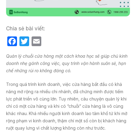
Chia sẻ bài viết:
F
T
E
a
w
m
Quản lý chuỗi cửa hàng một cách khoa học sẽ giúp chủ kinh
c
itt
ail
doanh nhẹ gánh công việc, quy trình vận hành suôn sẻ, hạn
e
er
chế những rủi ro không đáng có.
b
Trong quá trình kinh doanh, việc cửa hàng bắt đầu có khả
o
năng mở rộng ra nhiều chi nhánh, đã chứng minh được tiềm
o
lực phát triển vô cùng lớn. Tuy nhiên, câu chuyện quản lý khi
k
chỉ có một cửa hàng và khi có “chuỗi” cửa hàng là vô cùng
khác nhau. Khá nhiều người kinh doanh lao tâm khổ tứ khi mở
rộng phạm vi kinh doanh, thậm chí một số còn bị khách hàng
ruột quay lưng vì chất lượng không còn như trước.