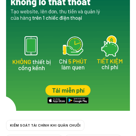
b
o
o
k
KIỂM SOÁT TÀI CHÍNH KHI QUẢN CHUỖI