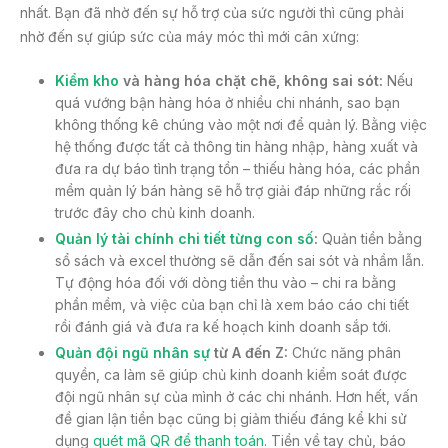
nhất. Bạn đã nhờ đến sự hỗ trợ của sức người thì cũng phải
nhờ đến sự giúp sức của máy móc thì mới cân xứng:
Kiểm kho
và hàng hóa chặt chẽ, không sai sót:
Nếu
quá vướng bận hàng hóa ở nhiều chi nhánh, sao bạn
không thống kê chúng vào một nơi để quản lý. Bằng việc
hệ thống được tất cả thông tin hàng nhập, hàng xuất và
đưa ra dự báo tình trạng tồn – thiếu hàng hóa, các phần
mềm quản lý bán hàng sẽ hỗ trợ giải đáp những rắc rối
trước đây cho chủ kinh doanh.
Quản lý tài chính chi tiết từng con số
:
Quản tiền bằng
sổ sách và excel thường sẽ dẫn đến sai sót và nhầm lẫn.
Tự động hóa đối với dòng tiền thu vào – chi ra bằng
phần mềm, và việc của bạn chỉ là xem báo cáo chi tiết
rồi đánh giá và đưa ra kế hoạch kinh doanh sắp tới.
Quản đội ngũ nhân sự
từ A đến Z:
Chức năng phân
quyền, ca làm sẽ giúp chủ kinh doanh kiểm soát được
đội ngũ nhân sự của mình ở các chi nhánh. Hơn hết, vấn
đề gian lận tiền bạc cũng bị giảm thiếu đáng kể khi sử
dụng
quét mã QR để thanh toán
. Tiền về tay chủ, báo