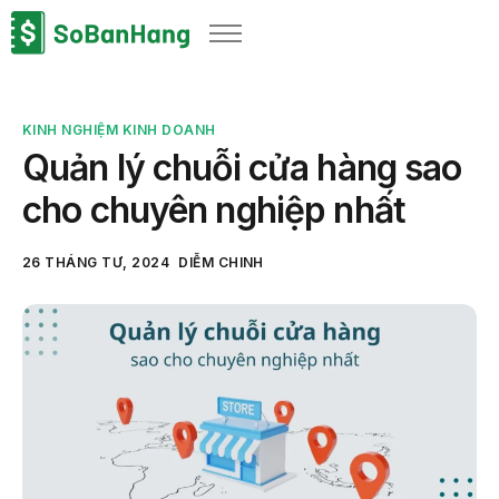
Sản phẩm
Giải pháp
KINH NGHIỆM KINH DOANH
Bảng giá
Quản lý chuỗi cửa hàng sao
Blog
cho chuyên nghiệp nhất
Thông tin thuế
26 THÁNG TƯ, 2024
DIỄM CHINH
Về chúng tôi