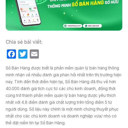
Chia sẻ bài viết:
F
T
E
a
w
m
Sổ Bán Hàng được biết là phần mềm quản lý bán hàng thông
c
itt
ail
minh nhận về nhiều đánh giá phản hồi nhất trên thị trường hiện
e
er
nay. Tính đến thời điểm hiện tại, Sổ Bán Hàng đã thu về hơn
b
40.000 đánh giá tích cực từ các chủ kinh doanh, đồng thời
cũng trở thành phần mềm quản lý bán hàng được yêu thích
o
nhất với 4.8 điểm đánh giá chất lượng trên tổng điểm 5 từ
o
người dùng. Số liệu này chính là một minh chứng thuyết phục
k
nhất cho các chủ kinh doanh và doanh nghiệp vừa/ nhỏ có
thể đặt niềm tin tại Sổ Bán Hàng.