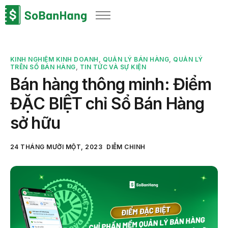
Sản phẩm
Giải pháp
KINH NGHIỆM KINH DOANH
,
QUẢN LÝ BÁN HÀNG
,
QUẢN LÝ
Bảng giá
TRÊN SỔ BÁN HÀNG
,
TIN TỨC VÀ SỰ KIỆN
Bán hàng thông minh: Điểm
Blog
ĐẶC BIỆT chỉ Sổ Bán Hàng
Thông tin thuế
sở hữu
Về chúng tôi
24 THÁNG MƯỜI MỘT, 2023
DIỄM CHINH