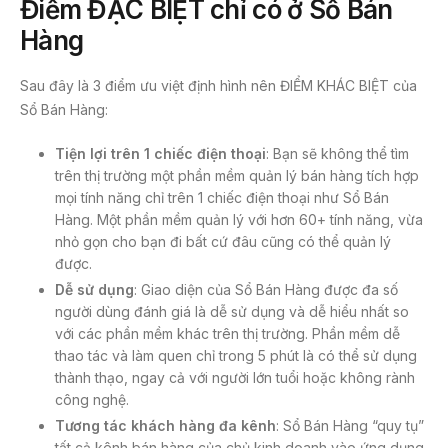
Điểm ĐẶC BIỆT chỉ có ở Sổ Bán
Hàng
Sau đây là 3 điểm ưu việt định hình nên ĐIỂM KHÁC BIỆT của
Sổ Bán Hàng:
Tiện lợi trên 1 chiếc điện thoại
: Bạn sẽ không thể tìm
trên thị trường một phần mềm quản lý bán hàng tích hợp
mọi tính năng chỉ trên 1 chiếc điện thoại như Sổ Bán
Hàng. Một phần mềm quản lý với hơn 60+ tính năng, vừa
nhỏ gọn cho bạn đi bất cứ đâu cũng có thể quản lý
được.
Dễ sử dụng
: Giao diện của Sổ Bán Hàng được đa số
người dùng đánh giá là dễ sử dụng và dễ hiểu nhất so
với các phần mềm khác trên thị trường. Phần mềm dễ
thao tác và làm quen chỉ trong 5 phút là có thể sử dụng
thành thạo, ngay cả với người lớn tuổi hoặc không rành
công nghệ.
Tương tác khách hàng đa kênh
: Sổ Bán Hàng “quy tụ”
tất cả kênh bán hàng của chủ kinh doanh vào ứng dụng