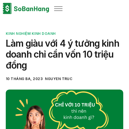
Sản phẩm
Giải pháp
KINH NGHIỆM KINH DOANH
Bảng giá
Làm giàu với 4 ý tưởng kinh
Blog
doanh chỉ cần vốn 10 triệu
Thông tin thuế
đồng
Về chúng tôi
10 THÁNG BA, 2023
NGUYEN TRUC