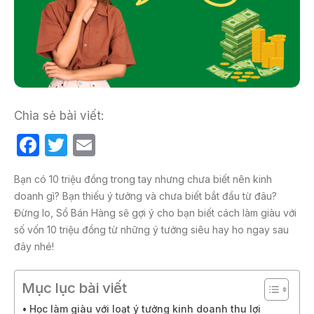
Chia sẻ bài viết:
F
T
E
a
w
m
Bạn có 10 triệu đồng trong tay nhưng chưa biết nên kinh
c
itt
ail
doanh gì? Bạn thiếu ý tưởng và chưa biết bắt đầu từ đâu?
e
er
Đừng lo, Sổ Bán Hàng sẽ gợi ý cho bạn biết cách làm giàu với
b
số vốn 10 triệu đồng từ những ý tưởng siêu hay ho ngay sau
đây nhé!
o
o
Mục lục bài viết
k
Học làm giàu với loạt ý tưởng kinh doanh thu lợi