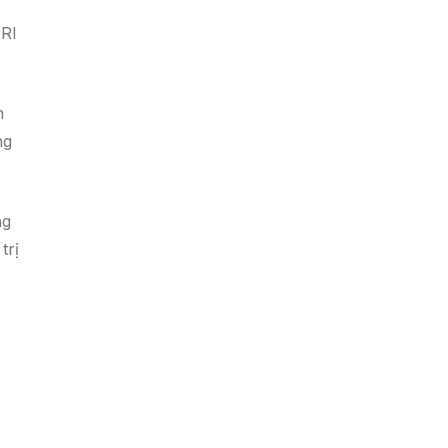
TRI
n
ng
ng
trị