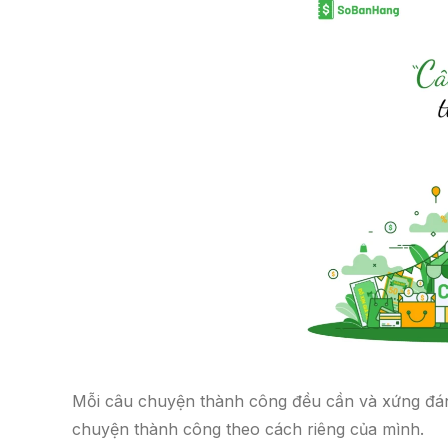
c
itt
ail
e
er
b
o
o
k
Mỗi câu chuyện thành công đều cần và xứng đáng
chuyện thành công theo cách riêng của mình.