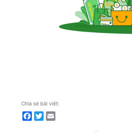
Chia sẻ bài viết:
F
T
E
a
w
m