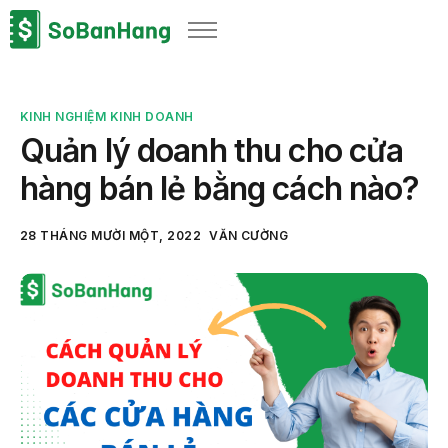
Sản phẩm
Giải pháp
KINH NGHIỆM KINH DOANH
Bảng giá
Quản lý doanh thu cho cửa
Blog
hàng bán lẻ bằng cách nào?
Thông tin thuế
28 THÁNG MƯỜI MỘT, 2022
VĂN CƯỜNG
Về chúng tôi