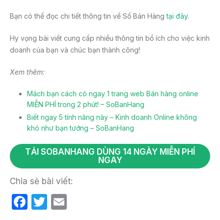
Bạn có thể đọc chi tiết thông tin về Sổ Bán Hàng
tại đây
.
Hy vọng bài viết cung cấp nhiều thông tin bổ ích cho việc kinh
doanh của bạn và chúc bạn thành công!
Xem thêm:
Mách bạn cách có ngay 1 trang web Bán hàng online
MIỄN PHÍ trong 2 phút! – SoBanHang
Biết ngay 5 tính năng này – Kinh doanh Online không
khó như bạn tưởng – SoBanHang
TẢI SOBANHANG DÙNG 14 NGÀY MIỄN PHÍ
NGAY
Chia sẻ bài viết:
F
T
E
a
w
m