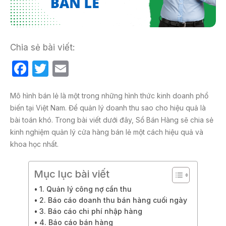
Chia sẻ bài viết:
F
T
E
a
w
m
c
itt
ail
Mô hình bán lẻ là một trong những hình thức kinh doanh phổ
biến tại Việt Nam. Để quản lý doanh thu sao cho hiệu quả là
e
er
bài toán khó. Trong bài viết dưới đây, Sổ Bán Hàng sẽ chia sẻ
b
kinh nghiệm quản lý cửa hàng bán lẻ một cách hiệu quả và
o
khoa học nhất.
o
Mục lục bài viết
k
1. Quản lý công nợ cần thu
2. Báo cáo doanh thu bán hàng cuối ngày
3. Báo cáo chi phí nhập hàng
4. Báo cáo bán hàng