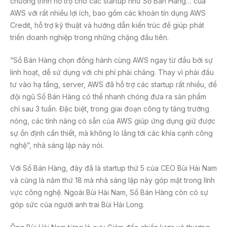
chương trình hỗ trợ cho các startup như Sổ Bán Hàng… của
AWS với rất nhiều lợi ích, bao gồm các khoản tín dụng AWS
Credit, hỗ trợ kỹ thuật và hướng dẫn kiến trúc để giúp phát
triển doanh nghiệp trong những chặng đầu tiên.
“Sổ Bán Hàng chọn đồng hành cùng AWS ngay từ đầu bởi sự
linh hoạt, dễ sử dụng với chi phí phải chăng. Thay vì phải đầu
tư vào hạ tầng, server, AWS đã hỗ trợ các startup rất nhiều, để
đội ngũ Sổ Bán Hàng có thể nhanh chóng đưa ra sản phẩm
chỉ sau 3 tuần. Đặc biệt, trong giai đoạn công ty tăng trưởng
nóng, các tính năng có sẵn của AWS giúp ứng dụng giữ được
sự ổn định cần thiết, mà không lo lắng tới các khía cạnh công
nghệ”, nhà sáng lập này nói.
Với Sổ Bán Hàng, đây đã là startup thứ 5 của CEO Bùi Hải Nam
và cũng là năm thứ 18 mà nhà sáng lập này góp mặt trong lĩnh
vực công nghệ. Ngoài Bùi Hải Nam, Sổ Bán Hàng còn có sự
góp sức của người anh trai Bùi Hải Long.