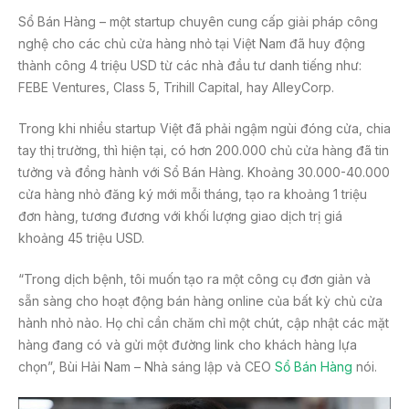
o
Sổ Bán Hàng – một startup chuyên cung cấp giải pháp công
nghệ cho các chủ cửa hàng nhỏ tại Việt Nam đã huy động
k
thành công 4 triệu USD từ các nhà đầu tư danh tiếng như:
FEBE Ventures, Class 5, Trihill Capital, hay AlleyCorp.
Trong khi nhiều startup Việt đã phải ngậm ngùi đóng cửa, chia
tay thị trường, thì hiện tại, có hơn 200.000 chủ cửa hàng đã tin
tưởng và đồng hành với Sổ Bán Hàng. Khoảng 30.000-40.000
cửa hàng nhỏ đăng ký mới mỗi tháng, tạo ra khoảng 1 triệu
đơn hàng, tương đương với khối lượng giao dịch trị giá
khoảng 45 triệu USD.
“Trong dịch bệnh, tôi muốn tạo ra một công cụ đơn giản và
sẵn sàng cho hoạt động bán hàng online của bất kỳ chủ cửa
hành nhỏ nào. Họ chỉ cần chăm chỉ một chút, cập nhật các mặt
hàng đang có và gửi một đường link cho khách hàng lựa
chọn”, Bùi Hải Nam – Nhà sáng lập và CEO
Sổ Bán Hàng
nói.