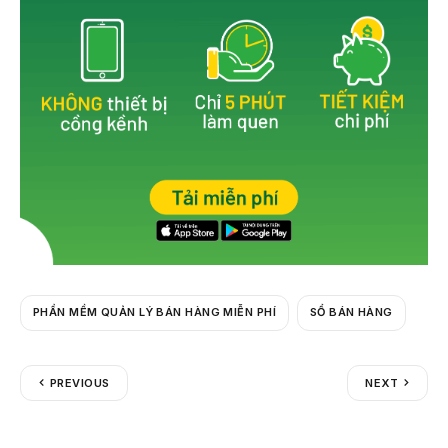
k
PHẦN MỀM QUẢN LÝ BÁN HÀNG MIỄN PHÍ
SỔ BÁN HÀNG
PREVIOUS
NEXT