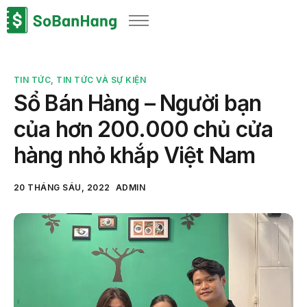
Sản phẩm
Giải pháp
TIN TỨC
,
TIN TỨC VÀ SỰ KIỆN
Bảng giá
Sổ Bán Hàng – Người bạn
Blog
của hơn 200.000 chủ cửa
Thông tin thuế
hàng nhỏ khắp Việt Nam
Về chúng tôi
20 THÁNG SÁU, 2022
ADMIN