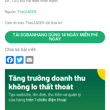
xa”, CEO Bùi Hải Nam nhấn mạnh.
Nguồn:
TheLEADER
Cảm ơn báo TheLEADER đã đưa tin!
TẢI SOBANHANG DÙNG 14 NGÀY MIỄN PHÍ
NGAY
Chia sẻ bài viết:
F
T
E
a
w
m
c
itt
ail
e
er
b
o
o