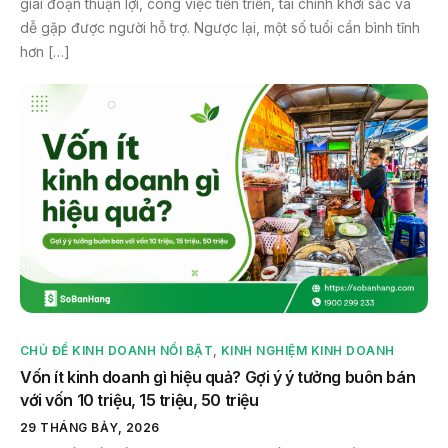
giai đoạn thuận lợi, công việc tiến triển, tài chính khởi sắc và
dễ gặp được người hỗ trợ. Ngược lại, một số tuổi cần bình tĩnh
hơn […]
CHỦ ĐỀ KINH DOANH NỔI BẬT
,
KINH NGHIỆM KINH DOANH
Vốn ít kinh doanh gì hiệu quả? Gợi ý ý tưởng buôn bán
với vốn 10 triệu, 15 triệu, 50 triệu
29 THÁNG BẢY, 2026