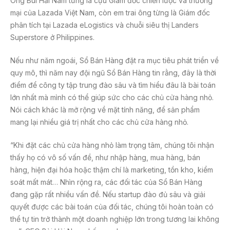
Ông Bùi Hải Nam từng là cựu Giám đốc chiến lược và thương
mại của Lazada Việt Nam, còn em trai ông từng là Giám đốc
phân tích tại Lazada eLogistics và chuỗi siêu thị Landers
Superstore ở Philippines.
Nếu như năm ngoái, Sổ Bán Hàng đặt ra mục tiêu phát triển về
quy mô, thì năm nay đội ngũ Sổ Bán Hàng tin rằng, đây là thời
điểm để công ty tập trung đào sâu và tìm hiểu đâu là bài toán
lớn nhất mà mình có thể giúp sức cho các chủ cửa hàng nhỏ.
Nói cách khác là mở rộng về mặt tính năng, để sản phẩm
mang lại nhiều giá trị nhất cho các chủ cửa hàng nhỏ.
“Khi đặt các chủ cửa hàng nhỏ làm trọng tâm, chúng tôi nhận
thấy họ có vô số vấn đề, như nhập hàng, mua hàng, bán
hàng, hiện đại hóa hoặc thậm chí là marketing, tồn kho, kiểm
soát mất mát… Nhìn rộng ra, các đối tác của Sổ Bán Hàng
đang gặp rất nhiều vấn đề. Nếu startup đào đủ sâu và giải
quyết được các bài toán của đối tác, chúng tôi hoàn toàn có
thể tự tin trở thành một doanh nghiệp lớn trong tương lai không