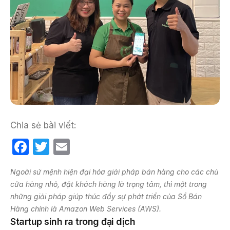
Chia sẻ bài viết:
F
T
E
a
w
m
Ngoài sứ mệnh hiện đại hóa giải pháp bán hàng cho các chủ
c
itt
ail
cửa hàng nhỏ, đặt khách hàng là trọng tâm, thì một trong
e
er
những giải pháp giúp thúc đẩy sự phát triển của Sổ Bán
b
Hàng chính là Amazon Web Services (AWS).
Startup sinh ra trong đại dịch
o