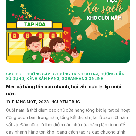
CÂU HỎI THƯỜNG GẶP
,
CHƯƠNG TRÌNH ƯU ĐÃI
,
HƯỚNG DẪN
SỬ DỤNG
,
KÊNH BÁN HÀNG
,
SOBANHANG ONLINE
Mẹo xả hàng tồn cực nhanh, hồi vốn cực lẹ dịp cuối
năm
10 THÁNG MỘT, 2023
NGUYEN TRUC
Cuối năm là thời điểm các chủ cửa hàng tổng kết lại tất cả hoạt
động buôn bán trong năm, tổng kết thu chi, lãi lỗ sau một năm
vất vả. Đây cũng là thời điểm các chủ cửa hàng tận dụng để
đẩy nhanh hàng tồn kho, bằng cách tạo ra các chương trình