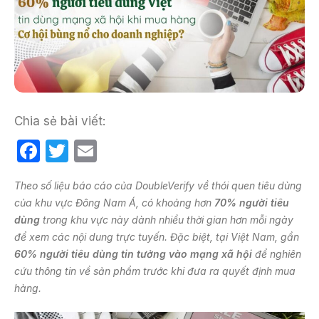
Chia sẻ bài viết:
F
T
E
a
w
m
Theo số liệu báo cáo của DoubleVerify về thói quen tiêu dùng
c
itt
ail
của khu vực Đông Nam Á, có khoảng hơn
70% người tiêu
e
er
dùng
trong khu vực này dành nhiều thời gian hơn mỗi ngày
b
để xem các nội dung trực tuyến. Đặc biệt, tại Việt Nam, gần
60% người tiêu dùng tin tưởng vào mạng xã hội
để nghiên
o
cứu thông tin về sản phẩm trước khi đưa ra quyết định mua
o
hàng.
k