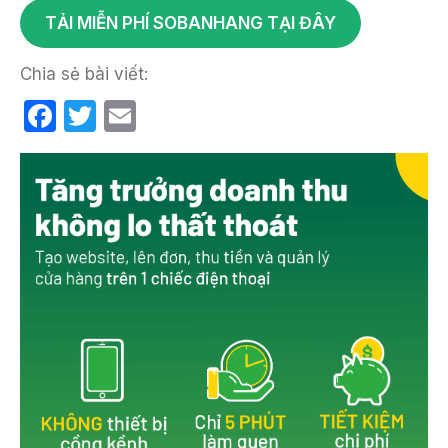
TẢI MIỄN PHÍ SOBANHANG TẠI ĐÂY
Chia sẻ bài viết:
F
T
E
a
w
m
c
itt
ail
e
er
b
o
o
k