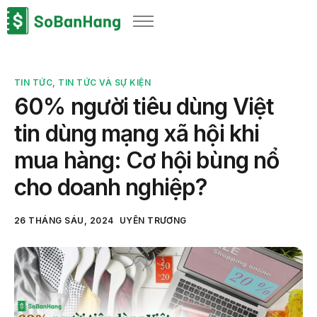
Sản phẩm
Giải pháp
TIN TỨC
,
TIN TỨC VÀ SỰ KIỆN
Bảng giá
60% người tiêu dùng Việt
Blog
tin dùng mạng xã hội khi
Thông tin thuế
mua hàng: Cơ hội bùng nổ
Về chúng tôi
cho doanh nghiệp?
26 THÁNG SÁU, 2024
UYÊN TRƯƠNG