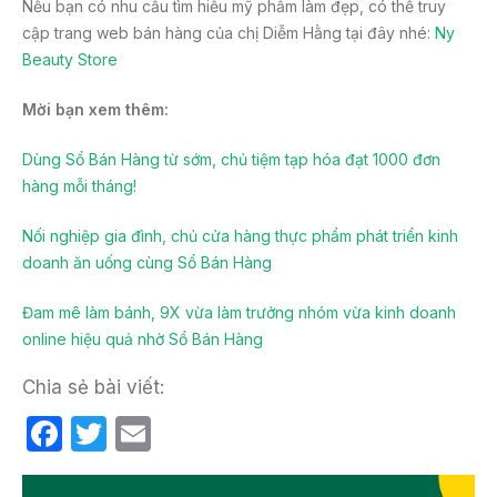
Nếu bạn có nhu cầu tìm hiểu mỹ phẩm làm đẹp, có thể truy
cập trang web bán hàng của chị Diễm Hằng tại đây nhé:
Ny
Beauty Store
Mời bạn xem thêm:
Dùng Sổ Bán Hàng từ sớm, chủ tiệm tạp hóa đạt 1000 đơn
hàng mỗi tháng!
Nối nghiệp gia đình, chủ cửa hàng thực phẩm phát triển kinh
doanh ăn uống cùng Sổ Bán Hàng
Đam mê làm bánh, 9X vừa làm trưởng nhóm vừa kinh doanh
online hiệu quả nhờ Sổ Bán Hàng
Chia sẻ bài viết:
F
T
E
a
w
m