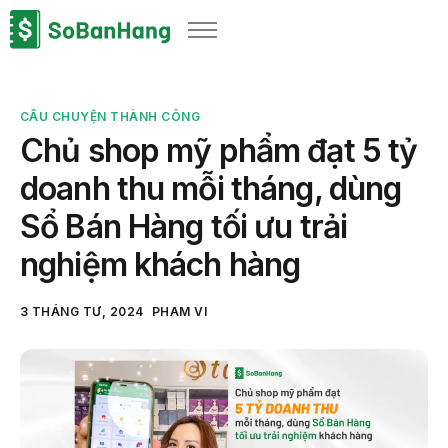
Sản phẩm
Giải pháp
CÂU CHUYỆN THÀNH CÔNG
Bảng giá
Chủ shop mỹ phẩm đạt 5 tỷ
Blog
doanh thu mỗi tháng, dùng
Thông tin thuế
Sổ Bán Hàng tối ưu trải
Về chúng tôi
nghiệm khách hàng
3 THÁNG TƯ, 2024
PHAM VI