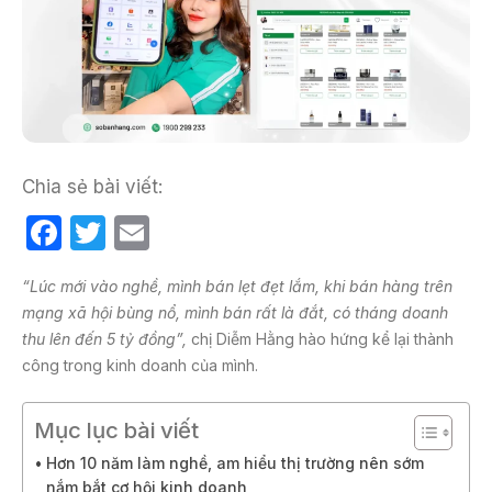
Chia sẻ bài viết:
F
T
E
a
w
m
“Lúc mới vào nghề, mình bán lẹt đẹt lắm, khi bán hàng trên
c
itt
ail
mạng xã hội bùng nổ, mình bán rất là đắt, có tháng doanh
e
er
thu lên đến 5 tỷ đồng”,
chị Diễm Hằng hào hứng kể lại thành
b
công trong kinh doanh của mình.
o
Mục lục bài viết
o
Hơn 10 năm làm nghề, am hiểu thị trường nên sớm
k
nắm bắt cơ hội kinh doanh