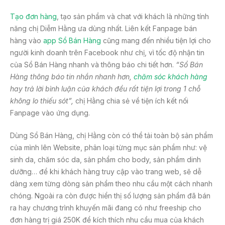
Tạo đơn hàng
, tạo sản phẩm và chat với khách là những tính
năng chị Diễm Hằng ưa dùng nhất. Liên kết Fanpage bán
hàng vào
app Sổ Bán Hàng
cũng mang đến nhiều tiện lợi cho
người kinh doanh trên Facebook như chị, vì tốc độ nhận tin
của Sổ Bán Hàng nhanh và thông báo chi tiết hơn.
“Sổ Bán
Hàng thông báo tin nhắn nhanh hơn,
chăm sóc khách hàng
hay trả lời bình luận của khách đều rất tiện lợi trong 1 chỗ
không lo thiếu sót”,
chị Hằng chia sẻ về tiện ích kết nối
Fanpage vào ứng dụng.
Dùng Sổ Bán Hàng, chị Hằng còn có thể tải toàn bộ sản phẩm
của mình lên Website, phân loại từng mục sản phẩm như: vệ
sinh da, chăm sóc da, sản phẩm cho body, sản phẩm dinh
dưỡng… để khi khách hàng truy cập vào trang web, sẽ dễ
dàng xem từng dòng sản phẩm theo nhu cầu một cách nhanh
chóng. Ngoài ra còn được hiển thị số lượng sản phẩm đã bán
ra hay chương trình khuyến mãi đang có như freeship cho
đơn hàng trị giá 250K để kích thích nhu cầu mua của khách