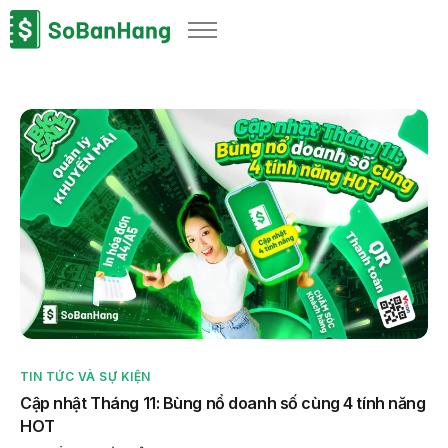
Sản phẩm
Giải pháp
Bảng giá
Blog
Thông tin thuế
Về chúng tôi
TIN TỨC VÀ SỰ KIỆN
Cập nhật Tháng 11: Bùng nổ doanh số cùng 4 tính năng
HOT