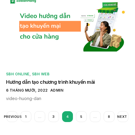
SBH ONLINE
,
SBH WEB
Hướng dẫn tạo chương trình khuyến mãi
6 THÁNG MƯỜI, 2022
ADMIN
video-huong-dan
PREVIOUS
1
…
3
4
5
…
8
NEXT