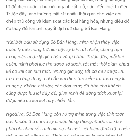
từ đồ điện nước, phụ kiện ngành sắt, gỗ, sơn, đến thiết bị điện.
Trước đây, anh thường mất rất nhiều thời gian cho việc ghi
chép thủ công và kiểm soát các loại hàng hóa, nhưng điều đó
đã thay đổi khi anh quyết định sử dụng Sổ Bán Hàng.
“Khi bắt đầu sử dụng Sổ Bán Hàng, mình nhận thấy việc
quản lý cửa hàng trở nên tiện lợi hơn rất nhiều, chẳng hạn
trong việc quản lý giá nhập và giá bán. Trước đây, mỗi khi
quên, mình phải lục tìm trong sổ sách, rất mất thời gian, chưa
kể có khi còn làm mất. Nhưng giờ đây, tất cả đều được lưu
trữ trên ứng dụng, chỉ cần vài thao tác kiểm tra trên máy là
ra ngay. Không chỉ vậy, các đơn hàng đã bán cho khách
cũng được lưu lại đầy đủ, giúp mình dễ dàng trích xuất lại
được nếu có sai sót hay nhầm lẫn.
Ngoài ra, Sổ Bán Hàng còn hỗ trợ mình trong việc tính toán
các khoản thu chi và lợi nhuận hàng tháng. Được cái khỏi
phải ghi chép sổ sách giá cả chi mệt, tiết kiệm được rất nhiều
thời gian và công sức. Thực sự, việc quản lý cửa hàng trở