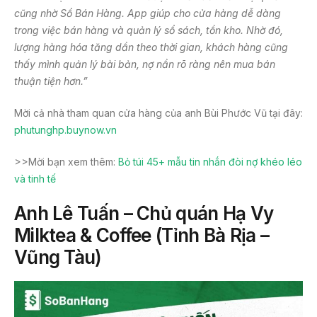
cũng nhờ Sổ Bán Hàng. App giúp cho cửa hàng dễ dàng
trong việc bán hàng và quản lý sổ sách, tồn kho. Nhờ đó,
lượng hàng hóa tăng dần theo thời gian, khách hàng cũng
thấy mình quản lý bài bản, nợ nần rõ ràng nên mua bán
thuận tiện hơn.”
Mời cả nhà tham quan cửa hàng của anh Bùi Phước Vũ tại đây:
phutunghp.buynow.vn
>>Mời bạn xem thêm:
Bỏ túi 45+ mẫu tin nhắn đòi nợ khéo léo
và tinh tế
Anh Lê Tuấn – Chủ quán
Hạ Vy
Milktea & Coffee (Tỉnh Bà Rịa –
Vũng Tàu)