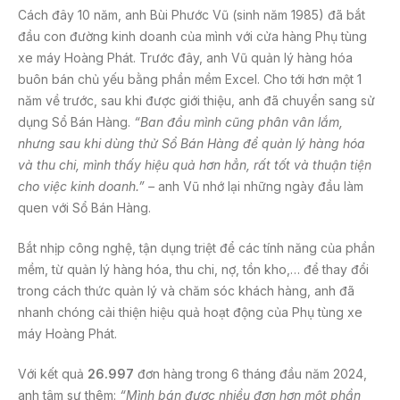
Cách đây 10 năm, anh Bùi Phước Vũ (sinh năm 1985) đã bắt
đầu con đường kinh doanh của mình với cửa hàng Phụ tùng
xe máy Hoàng Phát. Trước đây, anh Vũ quản lý hàng hóa
buôn bán chủ yếu bằng phần mềm Excel. Cho tới hơn một 1
năm về trước, sau khi được giới thiệu, anh đã chuyển sang sử
dụng Sổ Bán Hàng.
“Ban đầu mình cũng phân vân lắm,
nhưng sau khi dùng thử Sổ Bán Hàng để quản lý hàng hóa
và thu chi, mình thấy hiệu quả hơn hẳn, rất tốt và thuận tiện
cho việc kinh doanh.” –
anh Vũ nhớ lại những ngày đầu làm
quen với Sổ Bán Hàng.
Bắt nhịp công nghệ, tận dụng triệt để các tính năng của phần
mềm, từ quản lý hàng hóa, thu chi, nợ, tồn kho,… để thay đổi
trong cách thức quản lý và chăm sóc khách hàng, anh đã
nhanh chóng cải thiện hiệu quả hoạt động của Phụ tùng xe
máy Hoàng Phát.
Với kết quả
26.997
đơn hàng trong 6 tháng đầu năm 2024,
anh tâm sự thêm:
“Mình bán được nhiều đơn hơn một phần