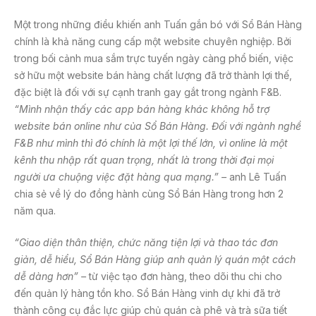
Một trong những điều khiến anh Tuấn gắn bó với Sổ Bán Hàng
chính là khả năng cung cấp một website chuyên nghiệp. Bởi
trong bối cảnh mua sắm trực tuyến ngày càng phổ biến, việc
sở hữu một website bán hàng chất lượng đã trở thành lợi thế,
đặc biệt là đối với sự cạnh tranh gay gắt trong ngành F&B.
“Mình nhận thấy các app bán hàng khác không hỗ trợ
website bán online như của Sổ Bán Hàng. Đối với ngành nghề
F&B như mình thì đó chính là một lợi thế lớn, vì online là một
kênh thu nhập rất quan trọng, nhất là trong thời đại mọi
người ưa chuộng việc đặt hàng qua mạng.” –
anh Lê Tuấn
chia sẻ về lý do đồng hành cùng Sổ Bán Hàng trong hơn 2
năm qua.
“Giao diện thân thiện, chức năng tiện lợi và thao tác đơn
giản, dễ hiểu, Sổ Bán Hàng giúp anh quản lý quán một cách
dễ dàng hơn” –
từ việc tạo đơn hàng, theo dõi thu chi cho
đến quản lý hàng tồn kho. Sổ Bán Hàng vinh dự khi đã trở
thành công cụ đắc lực giúp chủ quán cà phê và trà sữa tiết