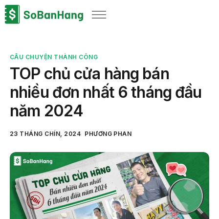
Sản phẩm
Giải pháp
CÂU CHUYỆN THÀNH CÔNG
Bảng giá
TOP chủ cửa hàng bán
Blog
nhiều đơn nhất 6 tháng đầu
Thông tin thuế
năm 2024
Về chúng tôi
23 THÁNG CHÍN, 2024
PHƯƠNG PHAN