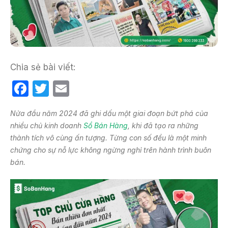
Chia sẻ bài viết:
F
T
E
a
w
m
Nửa đầu năm 2024 đã ghi dấu một giai đoạn bứt phá của
c
itt
ail
nhiều chủ kinh doanh
Sổ Bán Hàng
, khi đã tạo ra những
e
er
thành tích vô cùng ấn tượng. Từng con số đều là một minh
b
chứng cho sự nỗ lực không ngừng nghỉ trên hành trình buôn
bán.
o
o
k