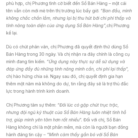
phù hợp, chị Phương tình cờ biết đến Sổ Bán Hàng – một cái
tên vẫn còn mới mẻ trên thị trường lúc bấy giờ.
“Ban đầu, mình
không chắc chắn lắm, nhưng lại bị thu hút bởi chi phí thấp và
tính năng toàn diện của ứng dụng Sổ Bán Hàng”,
chị Phương
kể lại.
Dù có chút phân vân, chị Phương đã quyết định thử dùng Sổ
Bán Hàng trong 30 ngày. Và chị nhận ra đây chính là công cụ
mình đang tìm kiếm.
“Ứng dụng này thực sự dễ sử dụng và
đáp ứng đầy đủ những tính năng mình cần, chi phí lại thấp
“,
chị hào hứng chia sẻ. Ngay sau đó, chị quyết định gia hạn
thêm một năm mà không do dự, tin rằng đây sẽ là trợ thủ đắc
lực trong hành trình kinh doanh.
Chị Phương tâm sự thêm:
“Đôi lúc có gặp chút trục trặc,
nhưng đội ngũ kỹ thuật của Sổ Bán Hàng luôn nhiệt tình hỗ
trợ, giúp mình yên tâm hơn rất nhiều
“.
Đối với chị, Sổ Bán
Hàng không chỉ là một phần mềm, mà còn là người bạn đồng
hành đáng tin cậy –
“Mình cảm thấy gắn bó với Sổ Bán