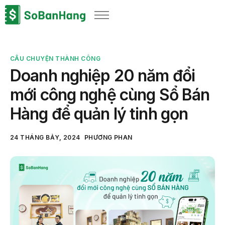
Sản phẩm
Giải pháp
CÂU CHUYỆN THÀNH CÔNG
Bảng giá
Doanh nghiệp 20 năm đổi
Blog
mới công nghệ cùng Sổ Bán
Thông tin thuế
Hàng để quản lý tinh gọn
Về chúng tôi
24 THÁNG BẢY, 2024
PHƯƠNG PHAN