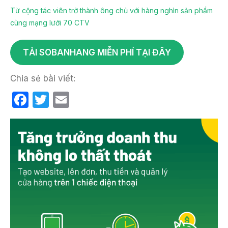
Từ cộng tác viên trở thành ông chủ với hàng nghìn sản phẩm
cùng mạng lưới 70 CTV
TẢI SOBANHANG MIỄN PHÍ TẠI ĐÂY
Chia sẻ bài viết:
F
T
E
a
w
m
c
itt
ail
e
er
b
o
o
k