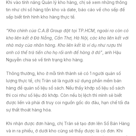
Khi vào tính năng Quản lý kho hàng, chị sẽ xem những thông
tin như chỉ số hàng tồn kho và date, báo cáo về cho sếp để
sếp biết tình hình kho hàng thực tế.
“Kho chính của C.A.B Group đặt tại TP.HCM, ngoài ra còn có
kho liên kết ở Đà Nẵng, Cần Thơ, Hà Nội, các kho liên kết với
nhà máy của nhãn hàng. Kho liên kết là ví dụ như rượu thì
anh có thể trả tiền cho họ rồi anh để hàng ở đó”
, anh Hậu
Nguyễn chia sẻ về tình trạng kho hàng.
Thông thường, kho ở mỗi tỉnh thành sẽ có 1 người quản số
lượng thực tế, chị Trân sẽ là người sử dụng phần mềm bán
hàng để quản số liệu sổ sách. Nếu thấy khớp số liệu sổ sách
thì coi như số liệu đó khớp. Còn nếu bị lệch thì mình sẽ biết
được liền và phải đi truy coi nguồn gốc do đâu, hạn chế tối đa
sự thất thoát hàng hóa.
Khi nhận được đơn hàng, chị Trân sẽ tạo đơn lên Sổ Bán Hàng
và in ra phiếu, ở dưới kho cũng sẽ thấy được là có đơn. Khi