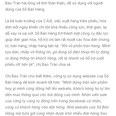
Bảo Trân hài lòng về tính thân thiện, dễ sử dụng với người
dùng của Sổ Bán Hàng.
Là kế toán trưởng của C.A.B, việc xuất hàng trăm phiếu, hóa
đơn mỗi ngày khiến chị tốn khá nhiều công sức, thời gian, lại
dễ xảy ra sai sót. Sổ Bán Hàng trở thành một công cụ đắc lực
giúp đơn giản hóa, hỗ trợ chị làm rất mượt các hóa đơn chứng
từ, bán hàng, nhập hàng tiện lợi.
“Khi
vô
phần bán hàng.
Mình
tạo đơn, nhấp vô
thông tin
, gõ đúng số điện thoại thì
tự động
ra đúng thông tin khách hàng, rất là nhanh và hỗ trợ xuất
phiếu rất tiện lợi
“,
chị Bảo Trân chia sẻ.
Chị Bảo Trân cho biết thêm, công ty sử dụng website của Sổ
Bán Hàng để kinh doanh tốt hơn:
“Mình đang bán sản phẩm
hay gì mình cũng đăng hết lên website, khách hàng họ tự tìm
đến mua thông qua các bài đăng của mình. Nhân viên sale
của công ty cũng tự đăng trên trang facebook cá nhân,
cũng có khách hàng vào đặt hàng.
Nhờ website của Sổ Bán
Hàng mà bữa giờ cũng nhận được khá nhiều đơn hàng.
Sau