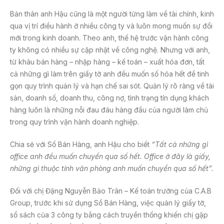
Bản thân anh Hậu cũng là một người từng làm về tài chính, kinh
qua vị trí điều hành ở nhiều công ty và luôn mong muốn sự đổi
mới trong kinh doanh. Theo anh, thế hệ trước vận hành công
ty không có nhiều sự cập nhật về công nghệ. Nhưng với anh,
từ khâu bán hàng – nhập hàng – kế toán – xuất hóa đơn, tất
cả những gì làm trên giấy tờ anh đều muốn số hóa hết để tinh
gọn quy trình quản lý và hạn chế sai sót. Quản lý rõ ràng về tài
sản, doanh số, doanh thu, công nợ, tình trạng tín dụng khách
hàng luôn là những nỗi đau đáu hàng đầu của người làm chủ
trong quy trình vận hành doanh nghiệp.
Chia sẻ với Sổ Bán Hàng, anh Hậu cho biết
“Tất cả những gì
office anh đều muốn chuyển qua số hết. Office ở đây là giấy,
những gì thuộc tính văn phòng anh muốn chuyển qua số hết”.
Đối với chị Đặng Nguyễn Bảo Trân – Kế toán trưởng của C.A.B
Group, trước khi sử dụng Sổ Bán Hàng, việc quản lý giấy tờ,
sổ sách của 3 công ty bằng cách truyền thống khiến chị gặp