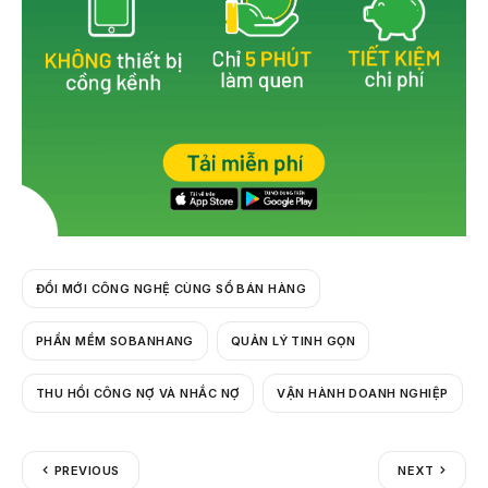
ĐỔI MỚI CÔNG NGHỆ CÙNG SỔ BÁN HÀNG
PHẦN MỀM SOBANHANG
QUẢN LÝ TINH GỌN
THU HỒI CÔNG NỢ VÀ NHẮC NỢ
VẬN HÀNH DOANH NGHIỆP
PREVIOUS
NEXT