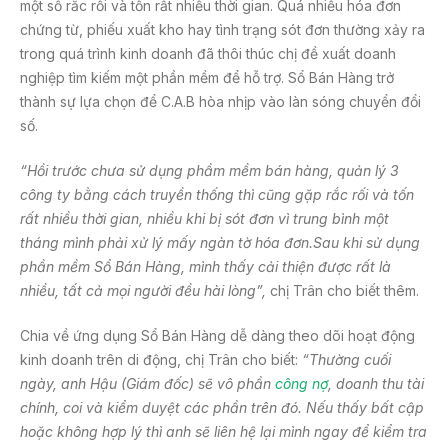
một số rắc rối và tốn rất nhiều thời gian. Quá nhiều hóa đơn
chứng từ, phiếu xuất kho hay tình trạng sót đơn thường xảy ra
trong quá trình kinh doanh đã thôi thúc chị đề xuất doanh
nghiệp tìm kiếm một phần mềm để hỗ trợ. Sổ Bán Hàng trở
thành sự lựa chọn để C.A.B hòa nhịp vào làn sóng chuyển đổi
số.
“Hồi trước chưa sử dụng phầm mềm bán hàng, quản lý 3
công ty bằng cách truyền thống thì cũng gặp rắc rối và tốn
rất nhiều thời gian, nhiều khi bị sót đơn vì trung bình một
tháng mình phải xử lý mấy ngàn tờ hóa đơn.
Sau khi sử dụng
phần mềm Sổ Bán Hàng, mình thấy cải thiện được rất là
nhiều, tất cả mọi người đều hài lòng”,
chị Trân cho biết thêm.
Chia về ứng dụng Sổ Bán Hàng dễ dàng theo dõi hoạt động
kinh doanh trên di động, chị Trân cho biết:
“Thường cuối
ngày, anh Hậu (Giám đốc) sẽ vô phần
công nợ
, doanh thu tài
chính, coi và kiểm duyệt các phần trên đó. Nếu thấy bất cập
hoặc không hợp lý thì anh sẽ liên hệ lại mình ngay để kiểm tra