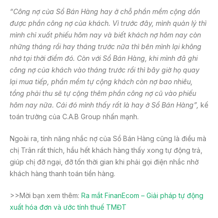
“Công nợ của Sổ Bán Hàng hay ở chỗ phần mềm cộng dồn
được phần công nợ của khách. Vì trước đây, mình quản lý thì
mình chỉ xuất phiếu hôm nay và biết khách nợ hôm nay còn
những tháng rồi hay tháng trước nữa thì bên mình lại không
nhớ tại thời điểm đó. Còn với Sổ Bán Hàng, khi mình đã ghi
công nợ của khách vào tháng trước rồi thì bây giờ họ quay
lại mua tiếp, phần mềm tự cộng khách còn nợ bao nhiêu,
tổng phải thu sẽ tự cộng thêm phần công nợ cũ vào phiếu
hôm nay nữa. Cái đó mình thấy rất là hay ở Sổ Bán Hàng”,
kế
toán trưởng của C.A.B Group nhấn mạnh.
Ngoài ra, tính năng nhắc nợ của Sổ Bán Hàng cũng là điều mà
chị Trân rất thích, hầu hết khách hàng thấy xong tự động trả,
giúp chị đỡ ngại, đỡ tốn thời gian khi phải gọi điện nhắc nhở
khách hàng thanh toán tiền hàng.
>>Mời bạn xem thêm:
Ra mắt FinanEcom – Giải pháp tự động
xuất hóa đơn và ước tính thuế TMĐT