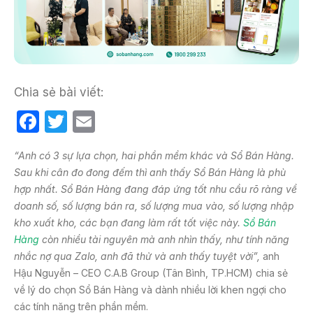
Chia sẻ bài viết:
F
T
E
a
w
m
“Anh có 3 sự lựa chọn, hai phần mềm khác và Sổ Bán Hàng.
c
itt
ail
Sau khi cân đo đong đếm thì anh thấy Sổ Bán Hàng là phù
e
er
hợp nhất. Sổ Bán Hàng đang đáp ứng tốt nhu cầu rõ ràng về
b
doanh số, số lượng bán ra, số lượng mua vào, số lượng nhập
kho xuất kho, các bạn đang làm rất tốt việc này.
Sổ Bán
o
Hàng
còn nhiều tài nguyên mà anh nhìn thấy, như tính năng
o
nhắc nợ qua Zalo, anh đã thử và anh thấy tuyệt vời”,
anh
k
Hậu Nguyễn – CEO C.A.B Group (Tân Bình, TP.HCM) chia sẻ
về lý do chọn Sổ Bán Hàng và dành nhiều lời khen ngợi cho
các tính năng trên phần mềm.