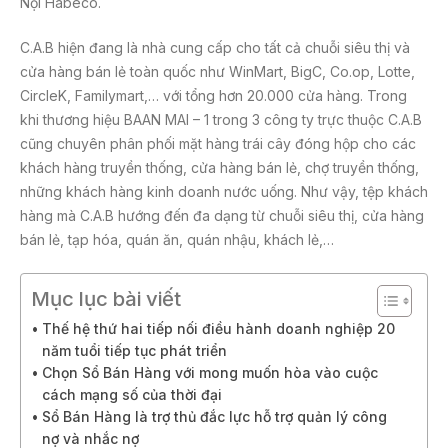
Nội Habeco.
C.A.B hiện đang là nhà cung cấp cho tất cả chuỗi siêu thị và
cửa hàng bán lẻ toàn quốc như WinMart, BigC, Co.op, Lotte,
CircleK, Familymart,… với tổng hơn 20.000 cửa hàng. Trong
khi thương hiệu BAAN MAI – 1 trong 3 công ty trực thuộc C.A.B
cũng chuyên phân phối mặt hàng trái cây đóng hộp cho các
khách hàng truyền thống, cửa hàng bán lẻ, chợ truyền thống,
những khách hàng kinh doanh nước uống. Như vậy, tệp khách
hàng mà C.A.B hướng đến đa dạng từ chuỗi siêu thị, cửa hàng
bán lẻ, tạp hóa, quán ăn, quán nhậu, khách lẻ,…
Mục lục bài viết
Thế hệ thứ hai tiếp nối điều hành doanh nghiệp 20
năm tuổi tiếp tục phát triển
Chọn Sổ Bán Hàng với mong muốn hòa vào cuộc
cách mạng số của thời đại
Sổ Bán Hàng là trợ thủ đắc lực hỗ trợ quản lý công
nợ và nhắc nợ