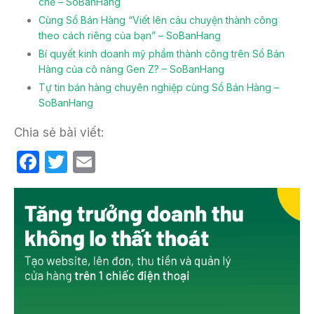
chẽ – SoBanHang
Cùng Sổ Bán Hàng “Viết lên câu chuyện thành công
theo cách riêng của bạn” – SoBanHang
Bí quyết kinh doanh mỹ phẩm thành công trên Sổ Bán
Hàng của cô nàng Gen Z? – SoBanHang
Tự tin bán hàng chuyên nghiệp cùng Sổ Bán Hàng –
SoBanHang
Chia sẻ bài viết:
F
T
E
a
w
m
c
itt
ail
e
er
b
o
o