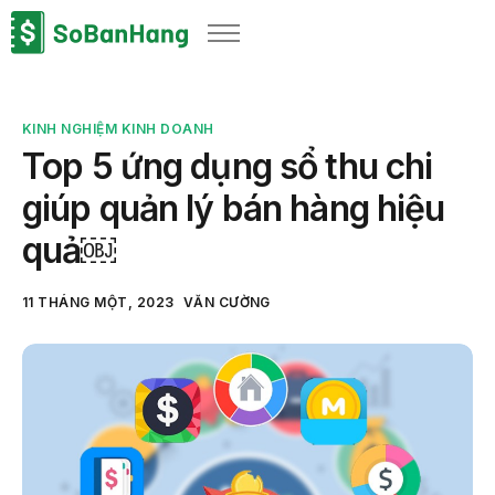
Sản phẩm
Giải pháp
KINH NGHIỆM KINH DOANH
Bảng giá
Top 5 ứng dụng sổ thu chi
Blog
giúp quản lý bán hàng hiệu
Thông tin thuế
quả￼
Về chúng tôi
11 THÁNG MỘT, 2023
VĂN CƯỜNG