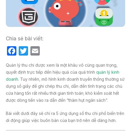
Chia sẻ bài viết:
F
T
E
a
w
m
Quản lý thu chi được xem là một khâu vô cùng quan trọng,
c
itt
ail
quyết định trực tiếp đến hiệu quả của quá trình
quản lý kinh
e
er
doanh
. Tuy nhiên, mô hình kinh doanh truyền thống thường sử
b
dụng sổ giấy để ghi chép thu chi, dẫn đến tình trạng các chủ
cửa hàng tốn rất nhiều thời gian tính toán; khó kiểm soát hết
o
được dòng tiền vào ra dẫn đến “thâm hụt ngân sách”.
o
k
Bài viết dưới đây sẽ chỉ ra 5 ứng dụng sổ thu chi phổ biến trên
di động giúp việc buôn bán của bạn trở nên dễ dàng hơn.