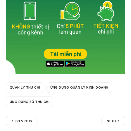
k
QUẢN LÝ THU CHI
ỨNG DỤNG QUẢN LÝ KINH DOANH
ỨNG DỤNG SỔ THU CHI
PREVIOUS
NEXT