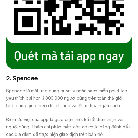
2. Spendee
Spendee là một ứng dụng quản lý ngân sách miễn phí được
yêu thích bởi hơn 3.000.000 người dùng trên toàn thế giới.
Ứng dụng giúp theo dõi chi tiêu và tối ưu hóa ngân sách.
Điểm ưu việt của app là giao diện thiết kế rất thân thiện với
người dùng. Thậm chí phần mềm còn có chức năng đánh dấu
các địa điểm đã thực hiện giao dịch trên bản đồ.