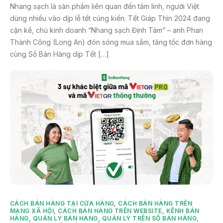
Nhang sạch là sản phẩm liên quan đến tâm linh, người Việt
dùng nhiều vào dịp lễ tết cúng kiến. Tết Giáp Thìn 2024 đang
cận kề, chủ kinh doanh “Nhang sạch Định Tâm” – anh Phan
Thành Công (Long An) đón sóng mua sắm, tăng tốc đơn hàng
cùng Sổ Bán Hàng dịp Tết […]
CÁCH BÁN HÀNG TẠI CỬA HÀNG
,
CÁCH BÁN HÀNG TRÊN
MẠNG XÃ HỘI
,
CÁCH BÁN HÀNG TRÊN WEBSITE
,
KÊNH BÁN
HÀNG
,
QUẢN LÝ BÁN HÀNG
,
QUẢN LÝ TRÊN SỔ BÁN HÀNG
,