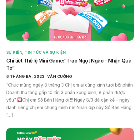
SỰ KIỆN
,
TIN TỨC VÀ SỰ KIỆN
Chi tiết Thể lệ Mini Game:”Trao Ngọt Ngào – Nhận Quà
To”
6 THÁNG BA, 2023
VĂN CƯỜNG
“Chúc mừng ngày 8 tháng 3 Chị em ai cũng xinh tươi bội phần
Doanh thu tăng gấp 10 lần 3 phần xúng xính, 8 phần được
yêu”
Chị em Sổ Bán Hàng ơi !!! Ngày 8/3 đã cận kề – ngày
dành riêng chị em chúng mình nè! Nhân dịp này Sổ Bán Hàng
[…]