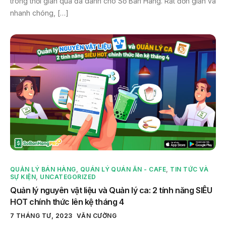
trong thời gian qua đã dành cho Sổ Bán Hàng. Rất đơn giản và
nhanh chóng, […]
QUẢN LÝ BÁN HÀNG
,
QUÁN LÝ QUÁN ĂN - CAFE
,
TIN TỨC VÀ
SỰ KIỆN
,
UNCATEGORIZED
Quản lý nguyên vật liệu và Quản lý ca: 2 tính năng SIÊU
HOT chính thức lên kệ tháng 4
7 THÁNG TƯ, 2023
VĂN CƯỜNG