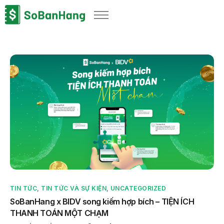
Sản phẩm
Giải pháp
Bảng giá
Blog
Thông tin thuế
Về chúng tôi
TIN TỨC
,
TIN TỨC VÀ SỰ KIỆN
,
UNCATEGORIZED
SoBanHang x BIDV song kiếm hợp bích – TIỆN ÍCH
THANH TOÁN MỘT CHẠM