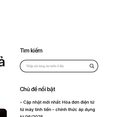
Đăng nhập
Đăng ký
 thuế
Về chúng tôi
Tìm kiếm
ả
Chủ đề nổi bật
•
Cập nhật mới nhất: Hóa đơn điện tử
từ máy tính tiền – chính thức áp dụng
từ 06/2025