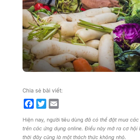
Chia sẻ bài viết:
F
T
E
a
w
m
​​Hiện nay, người tiêu dùng
đã có thể đặt mua các 
c
itt
ail
trên các ứng dụng online. Điều này mở ra cơ hộ
e
er
thời đây cũng là một thách thức không nhỏ.