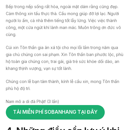
Bếp trong nếp sống rất hòa, ngoài mặt dám rằng cũng đẹp.
Cảm thông xin tấu thực thà. Cầu mong giúp đỡ lợi lạc. Người
người lo ấm, cả nhà thêm tiếng tốt lẫy lừng. Việc việc thành
công, một cửa ngút khí lành man mác. Muôn trông ơn đức vô
cùng.
Cúi xin Tôn thần gia ân xá tội cho mọi lỗi lầm trong năm qua
gia chủ chúng con sai phạm. Xin Tôn thần ban phước lộc, phù
hộ toàn gia chúng con, trai gái, già trẻ sức khỏe dồi dào, an
khang thịnh vượng, vạn sự tốt lành.
Chúng con lễ bạn tâm thành, kính lễ cầu xin, mong Tôn thần
phù hộ độ trì.
Nam mô a di đà Phật! (3 lần)
TẢI MIỄN PHÍ SOBANHANG TẠI ĐÂY