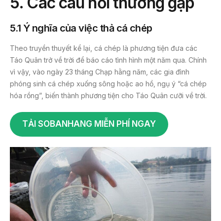
5. Các câu hỏi thường gặp
5.1 Ý nghĩa của việc thả cá chép
Theo truyền thuyết kể lại, cá chép là phương tiện đưa các
Táo Quân trở về trời để báo cáo tình hình một năm qua. Chính
vì vậy, vào ngày 23 tháng Chạp hằng năm, các gia đình
phóng sinh cá chép xuống sông hoặc ao hồ, ngụ ý “cá chép
hóa rồng”, biến thành phương tiện cho Táo Quân cưỡi về trời.
TẢI SOBANHANG MIỄN PHÍ NGAY