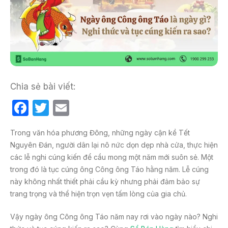
Chia sẻ bài viết:
F
T
E
a
w
m
Trong văn hóa phương Đông, những ngày cận kề Tết
c
itt
ail
Nguyên Đán, người dân lại nô nức dọn dẹp nhà cửa, thực hiện
e
er
các lễ nghi cúng kiến để cầu mong một năm mới suôn sẻ. Một
b
trong đó là tục cúng ông Công ông Táo hằng năm. Lễ cúng
này không nhất thiết phải cầu kỳ nhưng phải đảm bảo sự
o
trang trọng và thể hiện trọn vẹn tấm lòng của gia chủ.
o
k
Vậy ngày ông Công ông Táo năm nay rơi vào ngày nào? Nghi