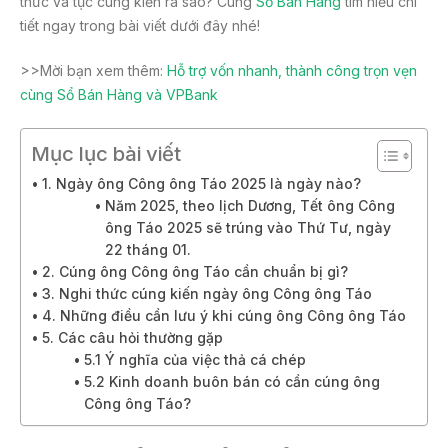
thức và tục cúng kiến ra sao? Cùng
Sổ Bán Hàng
tìm hiểu chi
tiết ngay trong bài viết dưới đây nhé!
>>Mời bạn xem thêm:
Hỗ trợ vốn nhanh, thành công trọn vẹn
cùng Sổ Bán Hàng và VPBank
Mục lục bài viết
1. Ngày ông Công ông Táo 2025 là ngày nào?
Năm 2025, theo lịch Dương, Tết ông Công
ông Táo 2025 sẽ trúng vào Thứ Tư, ngày
22 tháng 01.
2. Cúng ông Công ông Táo cần chuẩn bị gì?
3. Nghi thức cúng kiến ngày ông Công ông Táo
4. Những điều cần lưu ý khi cúng ông Công ông Táo
5. Các câu hỏi thường gặp
5.1 Ý nghĩa của việc thả cá chép
5.2 Kinh doanh buôn bán có cần cúng ông
Công ông Táo?