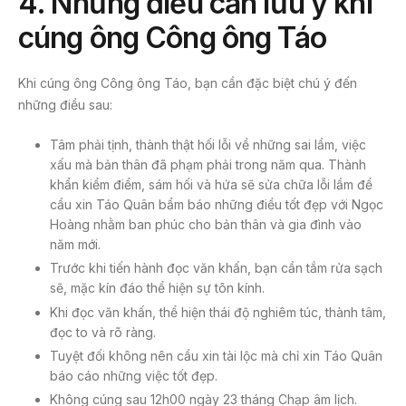
4. Những điều cần lưu ý khi
cúng ông Công ông Táo
Khi cúng ông Công ông Táo, bạn cần đặc biệt chú ý đến
những điều sau:
Tâm phải tịnh, thành thật hối lỗi về những sai lầm, việc
xấu mà bản thân đã phạm phải trong năm qua. Thành
khẩn kiểm điểm, sám hối và hứa sẽ sửa chữa lỗi lầm để
cầu xin Táo Quân bẩm báo những điều tốt đẹp với Ngọc
Hoàng nhằm ban phúc cho bản thân và gia đình vào
năm mới.
Trước khi tiến hành đọc văn khấn, bạn cần tắm rửa sạch
sẽ, mặc kín đáo thể hiện sự tôn kính.
Khi đọc văn khấn, thể hiện thái độ nghiêm túc, thành tâm,
đọc to và rõ ràng.
Tuyệt đối không nên cầu xin tài lộc mà chỉ xin Táo Quân
báo cáo những việc tốt đẹp.
Không cúng sau 12h00 ngày 23 tháng Chạp âm lịch.