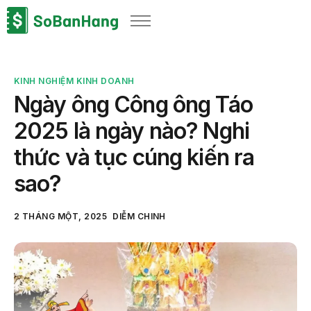
Sản phẩm
Giải pháp
KINH NGHIỆM KINH DOANH
Bảng giá
Ngày ông Công ông Táo
Blog
2025 là ngày nào? Nghi
Thông tin thuế
thức và tục cúng kiến ra
Về chúng tôi
sao?
2 THÁNG MỘT, 2025
DIỄM CHINH