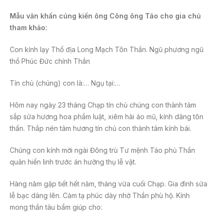
Mẫu văn khấn cúng kiến ông Công ông Táo cho gia chủ
tham khảo:
Con kính lạy Thổ địa Long Mạch Tôn Thần. Ngũ phương ngũ
thổ Phúc Đức chính Thần
Tín chủ (chúng) con là:… Ngụ tại:…
Hôm nay ngày 23 tháng Chạp tín chủ chúng con thành tâm
sắp sửa hương hoa phẩm luật, xiêm hài áo mũ, kính dâng tôn
thần. Thắp nén tâm hương tín chủ con thành tâm kính bái.
Chúng con kính mời ngài Đông trù Tư mệnh Táo phủ Thần
quân hiển linh trước án hưởng thụ lễ vật.
Hàng năm gặp tiết hết năm, tháng vừa cuối Chạp. Gia đình sửa
lễ bạc dâng lên. Cảm tạ phúc dày nhờ Thần phù hộ. Kính
mong thần tâu bẩm giúp cho: