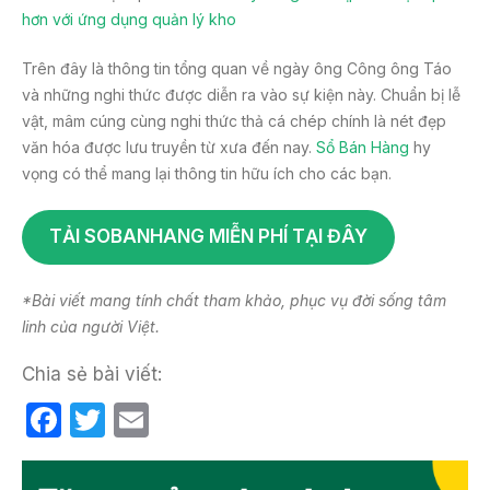
hơn với ứng dụng quản lý kho
Trên đây là thông tin tổng quan về ngày ông Công ông Táo
và những nghi thức được diễn ra vào sự kiện này. Chuẩn bị lễ
vật, mâm cúng cùng nghi thức thả cá chép chính là nét đẹp
văn hóa được lưu truyền từ xưa đến nay.
Sổ Bán Hàng
hy
vọng có thể mang lại thông tin hữu ích cho các bạn.
TẢI SOBANHANG MIỄN PHÍ TẠI ĐÂY
*Bài viết mang tính chất tham khảo, phục vụ đời sống tâm
linh của người Việt.
Chia sẻ bài viết:
F
T
E
a
w
m
c
itt
ail