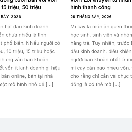
 15 triệu, 50 triệu
hình thành công
 BẢY, 2026
29 THÁNG BẢY, 2026
n bắt đầu kinh doanh
Mì cay là món ăn quen thu
n chưa nhiều là tình
học sinh, sinh viên và nh
t phổ biến. Nhiều người có
hàng trẻ. Tuy nhiên, trước 
ệu, 10 triệu, 15 triệu hoặc
đầu kinh doanh, điều khiến
 nhưng vẫn băn khoăn
người băn khoăn nhất là m
t vốn ít kinh doanh gì hiệu
mì cay cần bao nhiêu vốn.
 bán online, bán tại nhà
cho rằng chỉ cần vài chục t
một mô hình nhỏ để […]
đồng là có thể mở […]