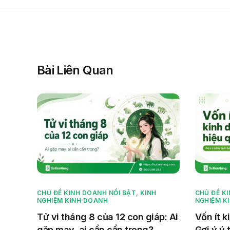
Bài Liên Quan
CHỦ ĐỀ KINH DOANH NỔI BẬT
,
KINH
CHỦ ĐỀ K
NGHIỆM KINH DOANH
NGHIỆM K
Tử vi tháng 8 của 12 con giáp: Ai
Vốn ít k
gặp may, ai cần cẩn trọng?
Gợi ý ý