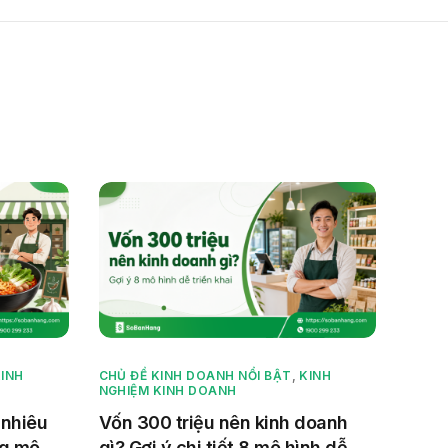
INH
CHỦ ĐỀ KINH DOANH NỔI BẬT
,
KINH
NGHIỆM KINH DOANH
 nhiêu
Vốn 300 triệu nên kinh doanh
ng mô
gì? Gợi ý chi tiết 8 mô hình dễ