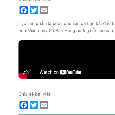
F
T
E
a
w
m
Tạo sản phẩm là bước đầu tiên để bạn bắt đầu bá
c
itt
ail
hoá. Video này Sổ Bán Hàng hướng dẫn tạo sản p
e
er
b
o
o
k
Chia sẻ bài viết:
F
T
E
a
w
m