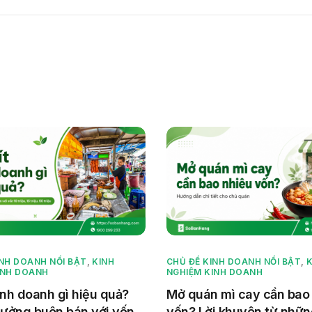
INH DOANH NỔI BẬT
,
KINH
CHỦ ĐỀ KINH DOANH NỔI BẬT
,
K
INH DOANH
NGHIỆM KINH DOANH
inh doanh gì hiệu quả?
Mở quán mì cay cần bao
 tưởng buôn bán với vốn
vốn? Lời khuyên từ nhữ