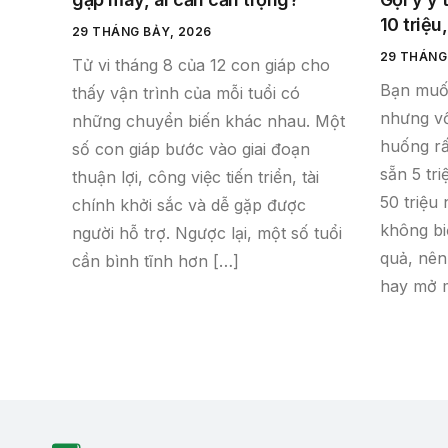
10 triệu,
29 THÁNG BẢY, 2026
29 THÁNG
Tử vi tháng 8 của 12 con giáp cho
Bạn muố
thấy vận trình của mỗi tuổi có
nhưng vố
những chuyển biến khác nhau. Một
huống rấ
số con giáp bước vào giai đoạn
sẵn 5 tri
thuận lợi, công việc tiến triển, tài
50 triệu
chính khởi sắc và dễ gặp được
không biế
người hỗ trợ. Ngược lại, một số tuổi
quả, nên
cần bình tĩnh hơn […]
hay mở 