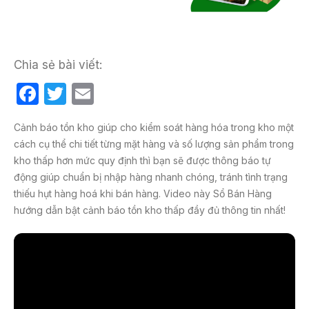
Chia sẻ bài viết:
F
T
E
a
w
m
Cảnh báo tồn kho giúp cho kiểm soát hàng hóa trong kho một
c
itt
ail
cách cụ thể chi tiết từng mặt hàng và số lượng sản phẩm trong
e
er
kho thấp hơn mức quy định thì bạn sẽ được thông báo tự
b
động giúp chuẩn bị nhập hàng nhanh chóng, tránh tình trạng
thiếu hụt hàng hoá khi bán hàng. Video này Sổ Bán Hàng
o
hướng dẫn bật cảnh báo tồn kho thấp đầy đủ thông tin nhất!
o
k