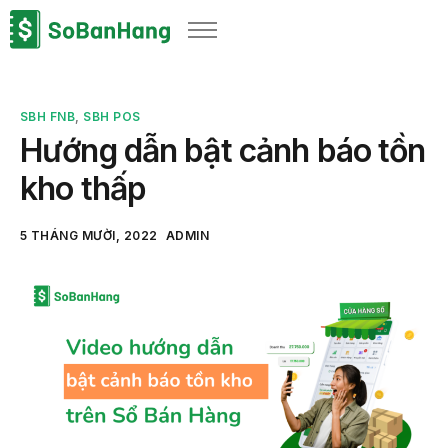
Sản phẩm
Giải pháp
SBH FNB
,
SBH POS
Bảng giá
Hướng dẫn bật cảnh báo tồn
Blog
kho thấp
Thông tin thuế
5 THÁNG MƯỜI, 2022
ADMIN
Về chúng tôi