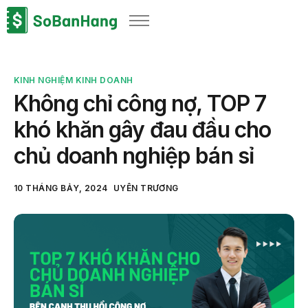
Sản phẩm
Giải pháp
KINH NGHIỆM KINH DOANH
Bảng giá
Không chỉ công nợ, TOP 7
Blog
khó khăn gây đau đầu cho
Thông tin thuế
chủ doanh nghiệp bán sỉ
Về chúng tôi
10 THÁNG BẢY, 2024
UYÊN TRƯƠNG