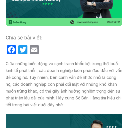
Chia sẻ bài viết:
F
T
E
a
w
m
Giữa những biến động và cạnh tranh khốc liệt trong thời buổi
c
itt
ail
kinh tế phát triển, các doanh nghiệp luôn phải đau đầu với vấn
e
er
đề công nợ. Tuy nhiên, bên cạnh vấn đề nhức nhối là công
b
nợ, các doanh nghiệp còn phải đối mặt với những khó khăn
muôn trùng khác, có thể gây ảnh hưởng nghiêm trọng đến sự
o
phát triển lâu dài của mình. Hãy cùng Sổ Bán Hàng tìm hiểu chi
o
tiết trong bài viết dưới đây nhé.
k