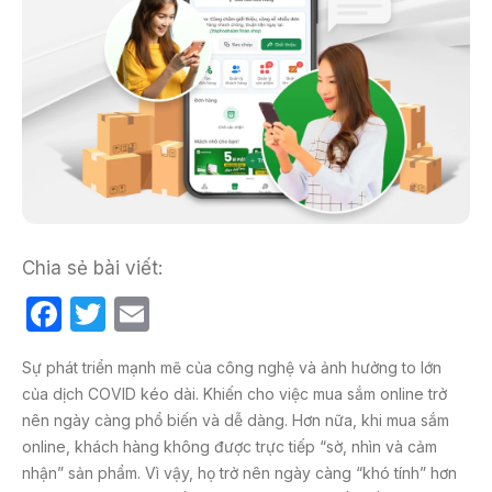
Chia sẻ bài viết:
F
T
E
a
w
m
Sự phát triển mạnh mẽ của công nghệ và ảnh hưởng to lớn
c
itt
ail
của dịch COVID kéo dài. Khiến cho việc mua sắm online trở
e
er
nên ngày càng phổ biến và dễ dàng. Hơn nữa, khi mua sắm
b
online, khách hàng không được trực tiếp “sờ, nhìn và cảm
nhận” sản phẩm. Vì vậy, họ trở nên ngày càng “khó tính” hơn
o