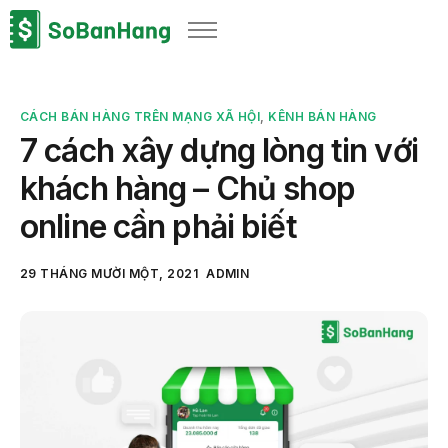
Sản phẩm
Giải pháp
CÁCH BÁN HÀNG TRÊN MẠNG XÃ HỘI
,
KÊNH BÁN HÀNG
Bảng giá
7 cách xây dựng lòng tin với
Blog
khách hàng – Chủ shop
Thông tin thuế
online cần phải biết
Về chúng tôi
29 THÁNG MƯỜI MỘT, 2021
ADMIN