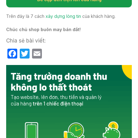
Trên đây là 7 cách
xây dựng lòng tin
của khách hàng.
Chúc chủ shop buôn may bán đắt!
Chia sẻ bài viết:
F
T
E
a
w
m
c
itt
ail
e
er
b
o
o
k