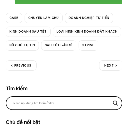
CARE
CHUYỆN LÀM CHỦ
DOANH NGHIỆP TỰ TIẾN
KINH DOANH SAU TẾT
LOẠI HÌNH KINH DOANH ĐẮT KHÁCH
NỮ CHỦ TỰ TIN
SAU TẾT BÁN GÌ
STRIVE
PREVIOUS
NEXT
Tìm kiếm
Chủ đề nổi bật