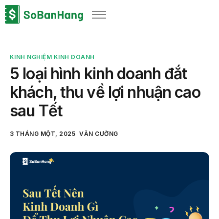
Sản phẩm
Giải pháp
KINH NGHIỆM KINH DOANH
Bảng giá
5 loại hình kinh doanh đắt
Blog
khách, thu về lợi nhuận cao
Thông tin thuế
sau Tết
Về chúng tôi
3 THÁNG MỘT, 2025
VĂN CƯỜNG