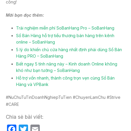
công!
Mời bạn đọc thêm:
Trải nghiệm miễn phí SoBanHang Pro – SoBanHang
Sổ Bán Hàng hỗ trợ tiểu thương bán hàng trên kênh
online – SoBanHang
5 lý do khiến chủ cửa hàng nhất định phải dùng Sổ Bán
Hàng PRO – SoBanHang
Biết ngay 5 tính năng này – Kinh doanh Online không
khó như bạn tưởng – SoBanHang
Hỗ trợ vốn nhanh, thành công trọn vẹn cùng Sổ Bán
Hàng và VPBank
#NuChuTuTinDoanhNghiepTuTien #ChuyenLamChu #Strive
#CARE
Chia sẻ bài viết:
F
T
E