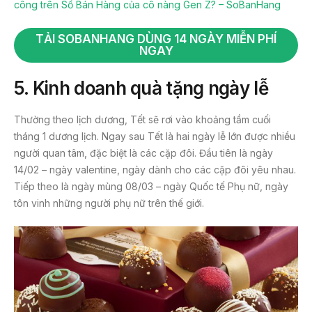
công trên Sổ Bán Hàng của cô nàng Gen Z? – SoBanHang
TẢI SOBANHANG DÙNG 14 NGÀY MIỄN PHÍ
NGAY
5. Kinh doanh quà tặng ngày lễ
Thường theo lịch dương, Tết sẽ rơi vào khoảng tầm cuối
tháng 1 dương lịch. Ngay sau Tết là hai ngày lễ lớn được nhiều
người quan tâm, đặc biệt là các cặp đôi. Đầu tiên là ngày
14/02 – ngày valentine, ngày dành cho các cặp đôi yêu nhau.
Tiếp theo là ngày mùng 08/03 – ngày Quốc tế Phụ nữ, ngày
tôn vinh những người phụ nữ trên thế giới.