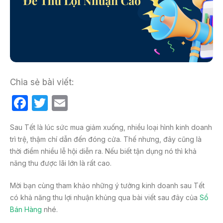
Chia sẻ bài viết:
F
T
E
a
w
m
Sau Tết là lúc sức mua giảm xuống, nhiều loại hình kinh doanh
c
itt
ail
trì trệ, thậm chí dẫn đến đóng cửa. Thế nhưng, đây cũng là
e
er
thời điểm nhiều lễ hội diễn ra. Nếu biết tận dụng nó thì khả
b
năng thu được lãi lớn là rất cao.
o
Mời bạn cùng tham khảo những ý tưởng kinh doanh sau Tết
o
có khả năng thu lợi nhuận khủng qua bài viết sau đây của
Sổ
k
Bán Hàng
nhé.