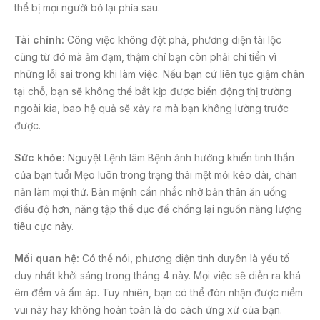
thể bị mọi người bỏ lại phía sau.
Tài chính:
Công việc không đột phá, phương diện tài lộc
cũng từ đó mà ảm đạm, thậm chí bạn còn phải chi tiền vì
những lỗi sai trong khi làm việc. Nếu bạn cứ liên tục giậm chân
tại chỗ, bạn sẽ không thể bắt kịp được biến động thị trường
ngoài kia, bao hệ quả sẽ xảy ra mà bạn không lường trước
được.
Sức khỏe:
Nguyệt Lệnh lâm Bệnh ảnh hưởng khiến tinh thần
của bạn tuổi Mẹo luôn trong trạng thái mệt mỏi kéo dài, chán
nản làm mọi thứ. Bản mệnh cần nhắc nhở bản thân ăn uống
điều độ hơn, năng tập thể dục để chống lại nguồn năng lượng
tiêu cực này.
Mối quan hệ:
Có thể nói, phương diện tình duyên là yếu tố
duy nhất khởi sáng trong tháng 4 này. Mọi việc sẽ diễn ra khá
êm đềm và ấm áp. Tuy nhiên, bạn có thể đón nhận được niềm
vui này hay không hoàn toàn là do cách ứng xử của bạn.