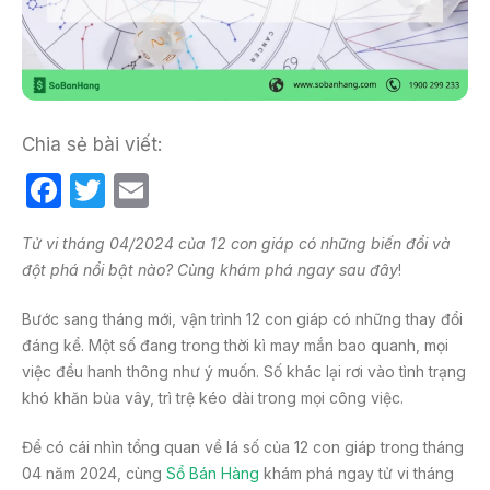
Chia sẻ bài viết:
F
T
E
a
w
m
Tử vi tháng 04/2024 của 12 con giáp có những biến đổi và
c
itt
ail
đột phá nổi bật nào? Cùng khám phá ngay sau đây
!
e
er
b
Bước sang tháng mới, vận trình 12 con giáp có những thay đổi
đáng kể. Một số đang trong thời kì may mắn bao quanh, mọi
o
việc đều hanh thông như ý muốn. Số khác lại rơi vào tình trạng
o
khó khăn bủa vây, trì trệ kéo dài trong mọi công việc.
k
Để có cái nhìn tổng quan về lá số của 12 con giáp trong tháng
04 năm 2024, cùng
Sổ Bán Hàng
khám phá ngay tử vi tháng