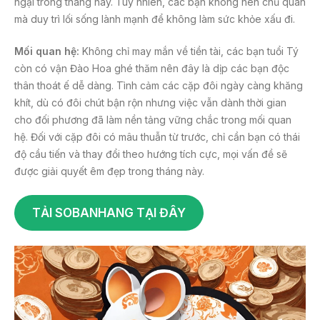
ngại trong tháng này. Tuy nhiên, các bạn không nên chủ quan
mà duy trì lối sống lành mạnh để không làm sức khỏe xấu đi.
Mối quan hệ:
Không chỉ may mắn về tiền tài, các bạn tuổi Tý
còn có vận Đào Hoa ghé thăm nên đây là dịp các bạn độc
thân thoát ế dễ dàng. Tình cảm các cặp đôi ngày càng khăng
khít, dù có đôi chút bận rộn nhưng việc vẫn dành thời gian
cho đối phương đã làm nền tảng vững chắc trong mối quan
hệ. Đối với cặp đôi có mâu thuẫn từ trước, chỉ cần bạn có thái
độ cầu tiến và thay đổi theo hướng tích cực, mọi vấn đề sẽ
được giải quyết êm đẹp trong tháng này.
TẢI SOBANHANG TẠI ĐÂY