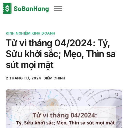
Sản phẩm
Giải pháp
KINH NGHIỆM KINH DOANH
Bảng giá
Tử vi tháng 04/2024: Tý,
Blog
Sửu khởi sắc; Mẹo, Thìn sa
Thông tin thuế
sút mọi mặt
Về chúng tôi
2 THÁNG TƯ, 2024
DIỄM CHINH