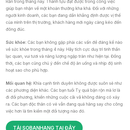
Rắn trong tháng này. Thành tựu đạt được trong công việc
giúp bạn nhận về một khoản thưởng kha khá. Đối với những
người kinh doanh, các bạn đang dần khẳng định được vị thế
của mình trên thị trường, khách hàng mới ngày càng kéo đến
đông đúc.
Sức khỏe:
Các bạn không gặp phải các vấn đề đáng kể nào
về sức khỏe trong tháng 4 này. Hãy tích cực duy trì tinh thần
lạc quan, vui tươi và năng lượng ngập tràn như hiện tại. Đồng
thời, các bạn cũng chú ý đến chế độ ăn uống và nhịp độ sinh
hoạt sao cho phù hợp.
Mối quan hệ:
Khía cạnh tình duyên không được suôn sẻ như
các phương diện khác. Các bạn tuổi Tỵ quá bận rộn mà lơ là
đi đối phương, khiến những cuộc cãi vã không đáng có xảy
ra. Các bạn độc thân có vẻ vẫn đang quá hăng say cho công
việc hơn là tìm kiếm một đối tượng nào đó.
TẢI SOBANHANG TẠI ĐÂY