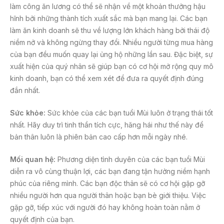
làm công ăn lương có thể sẽ nhận về một khoản thưởng hậu
hĩnh bởi những thành tích xuất sắc mà bạn mang lại. Các bạn
làm ăn kinh doanh sẽ thu về lượng lớn khách hàng bởi thái độ
niềm nở và không ngừng thay đổi. Nhiều người từng mua hàng
của bạn đều muốn quay lại ủng hộ những lần sau. Đặc biệt, sự
xuất hiện của quý nhân sẽ giúp bạn có cơ hội mở rộng quy mô
kinh doanh, bạn có thể xem xét để đưa ra quyết định đúng
đắn nhất.
Sức khỏe:
Sức khỏe của các bạn tuổi Mùi luôn ở trạng thái tốt
nhất. Hãy duy trì tinh thần tích cực, hăng hái như thế này để
bản thân luôn là phiên bản cao cấp hơn mỗi ngày nhé.
Mối quan hệ:
Phương diện tình duyên của các bạn tuổi Mùi
diễn ra vô cùng thuận lợi, các bạn đang tận hưởng niềm hạnh
phúc của riêng mình. Các bạn độc thân sẽ có cơ hội gặp gỡ
nhiều người hơn qua người thân hoặc bạn bè giới thiệu. Việc
gặp gỡ, tiếp xúc với người đó hay không hoàn toàn nằm ở
quyết định của bạn.