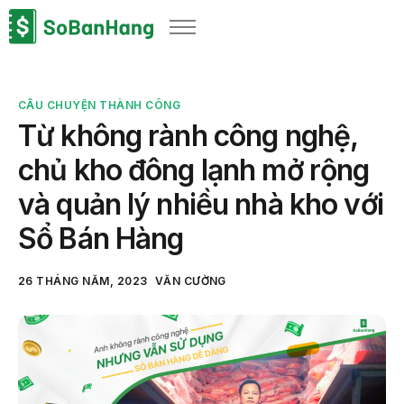
Sản phẩm
Giải pháp
CÂU CHUYỆN THÀNH CÔNG
Bảng giá
Từ không rành công nghệ,
Blog
chủ kho đông lạnh mở rộng
Thông tin thuế
và quản lý nhiều nhà kho với
Về chúng tôi
Sổ Bán Hàng
26 THÁNG NĂM, 2023
VĂN CƯỜNG