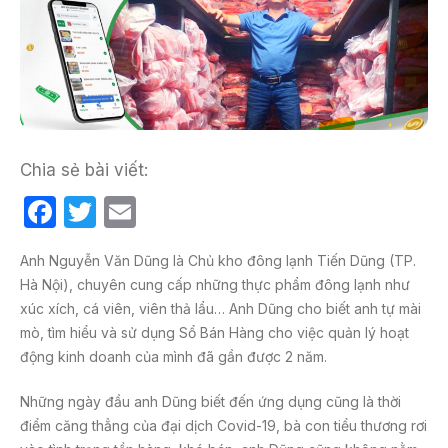
Chia sẻ bài viết:
F
T
E
a
w
m
Anh Nguyễn Văn Dũng là Chủ kho đông lạnh Tiến Dũng (TP.
c
itt
ail
Hà Nội), chuyên cung cấp những thực phẩm đông lạnh như
e
er
xúc xích, cá viên, viên thả lẩu… Anh Dũng cho biết anh tự mài
b
mò, tìm hiểu và sử dụng Sổ Bán Hàng cho việc quản lý hoạt
động kinh doanh của mình đã gần được 2 năm.
o
o
Những ngày đầu anh Dũng biết đến ứng dụng cũng là thời
k
điểm căng thẳng của đại dịch Covid-19, bà con tiểu thương rơi