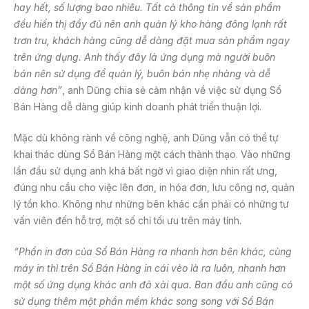
hay hết, số lượng bao nhiêu. Tất cả thông tin về sản phẩm
đều hiển thị đầy đủ nên anh quản lý kho hàng đông lạnh rất
trơn tru, khách hàng cũng dễ dàng đặt mua sản phẩm ngay
trên ứng dụng. Anh thấy đây là ứng dụng mà người buôn
bán nên sử dụng để quản lý, buôn bán nhẹ nhàng và dễ
dàng hơn”
, anh Dũng chia sẻ cảm nhận về việc sử dụng Sổ
Bán Hàng dễ dàng giúp kinh doanh phát triển thuận lợi.
Mặc dù không rành về công nghệ, anh Dũng vẫn có thể tự
khai thác dùng Sổ Bán Hàng một cách thành thạo. Vào những
lần đầu sử dụng anh khá bất ngờ vì giao diện nhìn rất ưng,
đúng nhu cầu cho việc lên đơn, in hóa đơn, lưu công nợ, quản
lý tồn kho. Không như những bên khác cần phải có những tư
vấn viên đến hỗ trợ, một số chỉ tối ưu trên máy tính.
“Phần in đơn của Sổ Bán Hàng ra nhanh hơn bên khác, cùng
máy in thì trên Sổ Bán Hàng in cái vèo là ra luôn, nhanh hơn
một số ứng dụng khác anh đã xài qua
. Ban đầu anh cũng có
sử dụng thêm một phần mềm khác song song với Sổ Bán