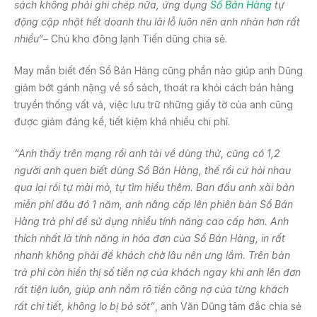
sách không phải ghi chép
nữa
, ứng dụng
Sổ Bán Hàng
tự
động cập nhật hết doanh thu lãi lỗ
luôn nên anh
nhàn hơn
rất
nhiều
“
– Chủ kho đông lạnh Tiến dũng chia sẻ.
May mắn biết đến Sổ Bán Hàng cũng phần nào giúp anh Dũng
giảm bớt gánh nặng về sổ sách, thoát ra khỏi cách bán hàng
truyền thống vất vả, việc lưu trữ những giấy tờ của anh cũng
được giảm đáng kể, tiết kiệm khá nhiều chi phí.
“Anh thấy trên mạng rồi anh tải về dùng thử, cũng có 1,2
người anh quen biết dùng Sổ Bán Hàng, thế rồi cứ hỏi nhau
qua lại rồi tự mài mò, tự tìm hiểu thêm. Ban đầu anh xài bản
miễn phí đâu đó 1 năm, anh nâng cấp lên phiên bản Sổ Bán
Hàng trả phí để sử dụng nhiều tính năng cao cấp hơn. Anh
thích nhất là tính năng in hóa đơn của Sổ Bán Hàng, in rất
nhanh không phải để khách chờ lâu nên ưng lắm. Trên bản
trả phí còn hiển thị số tiền nợ của khách ngay khi anh lên đơn
rất tiện luôn, giúp anh nắm rõ tiền công nợ của từng khách
rất chi tiết, không lo bị bỏ sót”
, anh Văn Dũng tâm đắc chia sẻ