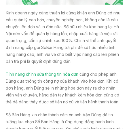
Kinh doanh ngày càng thuận lợi cũng khiến anh Dũng có nhu
cầu quản lý cao hơn, chuyên nghiệp hơn, không còn là câu
chuyện lên đơn và in đơn nữa. Sở hữu nhiều kho hàng tại Hà
Nội nên vấn đề quản lý hàng tồn, nhập xuất hàng là việc rất
quan trọng, cần sự chính xác 100%. Chính vì thế anh quyết
định nâng cấp gói SoBanHang trả phí để sở hữu nhiều tính
năng nâng cao, anh vui vẻ cho biết việc nâng cấp lên phiên
bản trả phí là quyết định đúng đắn.
Tính năng chỉnh sửa thông tin hóa đơn
cũng cho phép anh
Dũng đưa thông tin công nợ của khách vào hóa đơn. Khi có
đơn hàng, anh Dũng sẽ in những hóa đơn này ra cho nhân
viên vận chuyển, hàng đến tay khách kèm hóa đơn cũng có
thể dễ dàng thấy được số tiền nợ cũ và tiến hành thanh toán.
Sổ Bán Hàng xin chân thành cảm ơn anh Văn Dũng đã tin
tưởng lựa chọn Sổ Bán Hàng là ứng dụng đồng hành kinh
doanh trong suốt thời gian qua. Xin chúc anh kinh doanh ngày