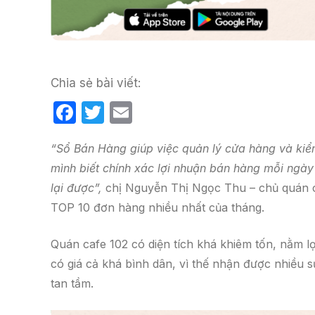
Chia sẻ bài viết:
F
T
E
a
w
m
“Sổ Bán Hàng giúp việc quản lý cửa hàng và kiểm 
c
itt
ail
mình biết chính xác lợi nhuận bán hàng mỗi ngày
e
er
lại được”,
chị Nguyễn Thị Ngọc Thu – chủ quán ca
b
TOP 10 đơn hàng nhiều nhất của tháng.
o
o
Quán cafe 102 có diện tích khá khiêm tốn, nằm 
k
có giá cả khá bình dân, vì thế nhận được nhiều 
tan tầm.