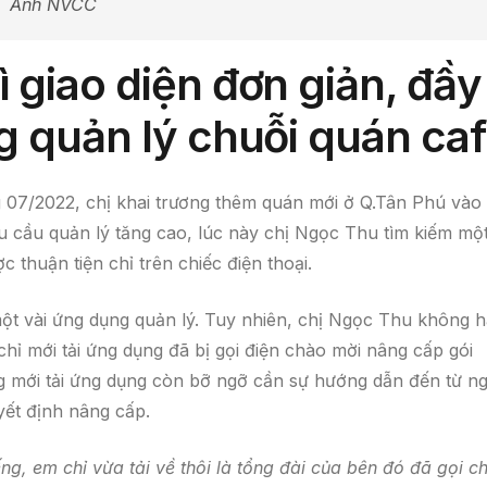
Ảnh NVCC
 giao diện đơn giản, đầy
g quản lý chuỗi quán ca
 07/2022, chị khai trương thêm quán mới ở Q.Tân Phú vào 
 cầu quản lý tăng cao, lúc này chị Ngọc Thu tìm kiếm mộ
thuận tiện chỉ trên chiếc điện thoại.
 một vài ứng dụng quản lý. Tuy nhiên, chị Ngọc Thu không h
chỉ mới tải ứng dụng đã bị gọi điện chào mời nâng cấp gói
 mới tải ứng dụng còn bỡ ngỡ cần sự hướng dẫn đến từ ng
yết định nâng cấp.
g, em chỉ vừa tải về thôi là tổng đài của bên đó đã gọi c