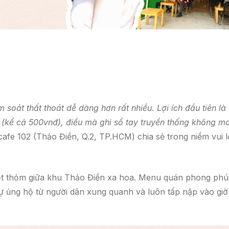
soát thất thoát dễ dàng hơn rất nhiều. Lợi ích đầu tiên là
 (kể cả 500vnđ), điều mà ghi sổ tay truyền thống không m
fe 102 (Thảo Điền, Q.2, TP.HCM) chia sẻ trong niềm vui l
lọt thỏm giữa khu Thảo Điền xa hoa. Menu quán phong phú
sự ủng hộ từ người dân xung quanh và luôn tấp nập vào giờ