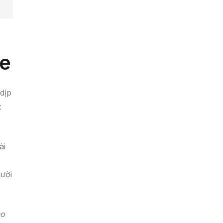
fe
dịp
t
ài
ười
ho