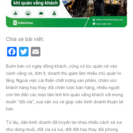
Chia sẻ bài viết:
F
T
E
a
w
m
Buôn bán có ngày đông khách, cũng có lúc quán rơi vào
c
itt
ail
cảnh vắng vẻ, đơn ít, doanh thu giảm làm nhiều chủ quán lo
e
er
lắng. Ngoài việc cải thiện chất lượng sản phẩm, chăm sóc
b
khách hàng hay thay đổi chiến lược bán hàng, nhiều người
còn tìm đến các mẹo tâm linh khi quán vắng khách với mong
o
muốn “đổi vía”, xua vận xui và giúp việc kinh doanh thuận lợi
o
hơn.
k
Từ lâu, dân kinh doanh đã truyền tai nhau nhiều cách xả xui
như dùng muối, đốt vía xả xui, đốt đốt hay thay đổi phong