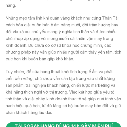
hàng.
Những mẹo tâm linh khi quán vắng khách như cúng Thần Tài,
cách hóa giải buôn bán ế ẩm bằng muối, đốt trầm hương hay
đốt vía xả xui chủ yếu mang ý nghĩa tinh thần và được nhiều
chủ shop áp dụng với mong muốn cải thiện vận may trong
kinh doanh. Dù chưa có cơ sở khoa học chứng minh, các
phương pháp này vẫn giúp nhiều người cảm thấy yên tâm, tích
cực hơn khi buôn bán gặp khó khăn.
Tuy nhiên, để cửa hàng thoát khỏi tình trạng ế ẩm và phát
triển bền vững, chủ shop vẫn cần tập trung vào chất lượng
sản phẩm, trải nghiệm khách hàng, chiến lược marketing và
khả năng thích nghi với thị trường. Việc kết hợp giữa yếu tố
tinh thần và giải pháp kinh doanh thực tế sẽ giúp quá trình vận
hành hiệu quả hơn, từ đó tăng cơ hội buôn may bán đắt và giữ
chân khách hàng lâu dài.
TẢI SOBANHANG DÙNG 14 NGÀY MIỄN PHÍ