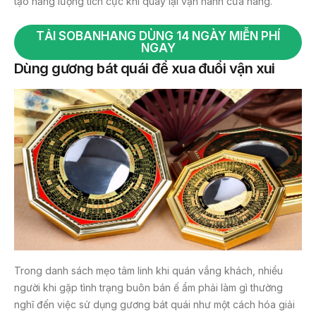
tạo năng lượng tích cực khi quay lại vận hành cửa hàng.
TẢI SOBANHANG DÙNG 14 NGÀY MIỄN PHÍ
NGAY
Dùng gương bát quái để xua đuổi vận xui
Trong danh sách mẹo tâm linh khi quán vắng khách, nhiều
người khi gặp tình trạng buôn bán ế ẩm phải làm gì thường
nghĩ đến việc sử dụng gương bát quái như một cách hóa giải