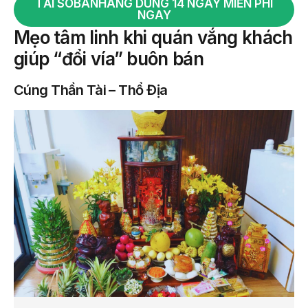
TẢI SOBANHANG DÙNG 14 NGÀY MIỄN PHÍ
NGAY
Mẹo tâm linh khi quán vắng khách
giúp “đổi vía” buôn bán
Cúng Thần Tài – Thổ Địa