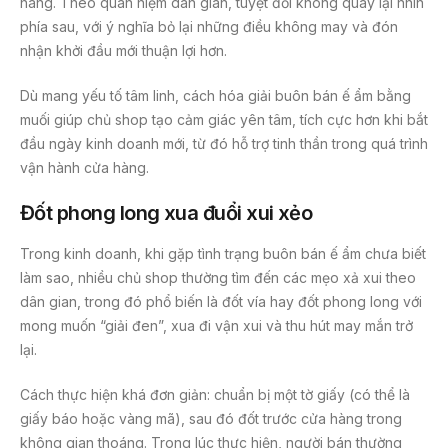
hàng. Theo quan niệm dân gian, tuyệt đối không quay lại nhìn
phía sau, với ý nghĩa bỏ lại những điều không may và đón
nhận khởi đầu mới thuận lợi hơn.
Dù mang yếu tố tâm linh, cách hóa giải buôn bán ế ẩm bằng
muối giúp chủ shop tạo cảm giác yên tâm, tích cực hơn khi bắt
đầu ngày kinh doanh mới, từ đó hỗ trợ tinh thần trong quá trình
vận hành cửa hàng.
Đốt phong long xua đuổi xui xẻo
Trong kinh doanh, khi gặp tình trạng buôn bán ế ẩm chưa biết
làm sao, nhiều chủ shop thường tìm đến các mẹo xả xui theo
dân gian, trong đó phổ biến là đốt vía hay đốt phong long với
mong muốn “giải đen”, xua đi vận xui và thu hút may mắn trở
lại.
Cách thực hiện khá đơn giản: chuẩn bị một tờ giấy (có thể là
giấy báo hoặc vàng mã), sau đó đốt trước cửa hàng trong
không gian thoáng. Trong lúc thực hiện, người bán thường