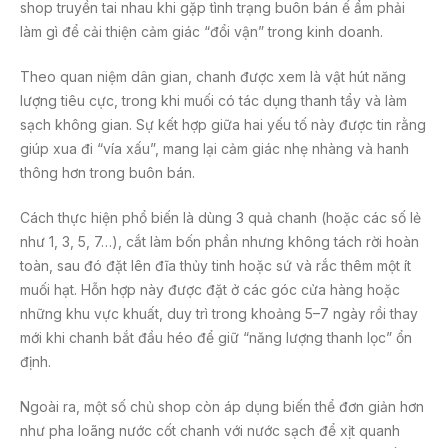
shop truyền tai nhau khi gặp tình trạng buôn bán ế ẩm phải
làm gì để cải thiện cảm giác “đổi vận” trong kinh doanh.
Theo quan niệm dân gian, chanh được xem là vật hút năng
lượng tiêu cực, trong khi muối có tác dụng thanh tẩy và làm
sạch không gian. Sự kết hợp giữa hai yếu tố này được tin rằng
giúp xua đi “vía xấu”, mang lại cảm giác nhẹ nhàng và hanh
thông hơn trong buôn bán.
Cách thực hiện phổ biến là dùng 3 quả chanh (hoặc các số lẻ
như 1, 3, 5, 7…), cắt làm bốn phần nhưng không tách rời hoàn
toàn, sau đó đặt lên đĩa thủy tinh hoặc sứ và rắc thêm một ít
muối hạt. Hỗn hợp này được đặt ở các góc cửa hàng hoặc
những khu vực khuất, duy trì trong khoảng 5–7 ngày rồi thay
mới khi chanh bắt đầu héo để giữ “năng lượng thanh lọc” ổn
định.
Ngoài ra, một số chủ shop còn áp dụng biến thể đơn giản hơn
như pha loãng nước cốt chanh với nước sạch để xịt quanh