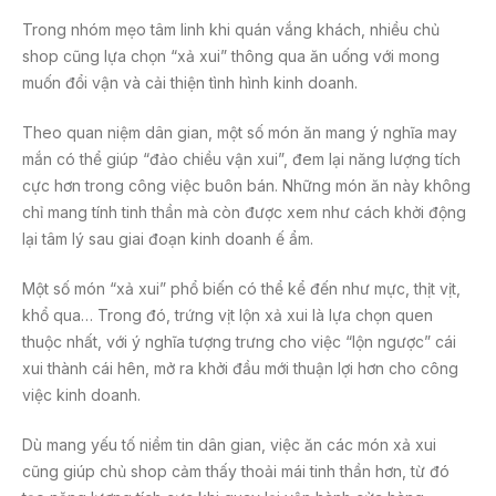
Trong nhóm mẹo tâm linh khi quán vắng khách, nhiều chủ
shop cũng lựa chọn “xả xui” thông qua ăn uống với mong
muốn đổi vận và cải thiện tình hình kinh doanh.
Theo quan niệm dân gian, một số món ăn mang ý nghĩa may
mắn có thể giúp “đảo chiều vận xui”, đem lại năng lượng tích
cực hơn trong công việc buôn bán. Những món ăn này không
chỉ mang tính tinh thần mà còn được xem như cách khởi động
lại tâm lý sau giai đoạn kinh doanh ế ẩm.
Một số món “xả xui” phổ biến có thể kể đến như mực, thịt vịt,
khổ qua… Trong đó, trứng vịt lộn xả xui là lựa chọn quen
thuộc nhất, với ý nghĩa tượng trưng cho việc “lộn ngược” cái
xui thành cái hên, mở ra khởi đầu mới thuận lợi hơn cho công
việc kinh doanh.
Dù mang yếu tố niềm tin dân gian, việc ăn các món xả xui
cũng giúp chủ shop cảm thấy thoải mái tinh thần hơn, từ đó