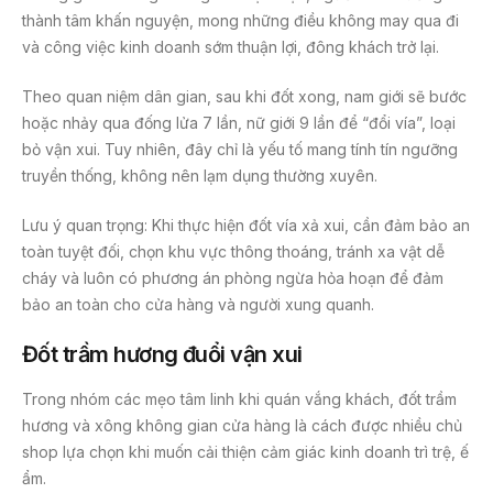
thành tâm khấn nguyện, mong những điều không may qua đi
và công việc kinh doanh sớm thuận lợi, đông khách trở lại.
Theo quan niệm dân gian, sau khi đốt xong, nam giới sẽ bước
hoặc nhảy qua đống lửa 7 lần, nữ giới 9 lần để “đổi vía”, loại
bỏ vận xui. Tuy nhiên, đây chỉ là yếu tố mang tính tín ngưỡng
truyền thống, không nên lạm dụng thường xuyên.
Lưu ý quan trọng: Khi thực hiện đốt vía xả xui, cần đảm bảo an
toàn tuyệt đối, chọn khu vực thông thoáng, tránh xa vật dễ
cháy và luôn có phương án phòng ngừa hỏa hoạn để đảm
bảo an toàn cho cửa hàng và người xung quanh.
Đốt trầm hương đuổi vận xui
Trong nhóm các mẹo tâm linh khi quán vắng khách, đốt trầm
hương và xông không gian cửa hàng là cách được nhiều chủ
shop lựa chọn khi muốn cải thiện cảm giác kinh doanh trì trệ, ế
ẩm.