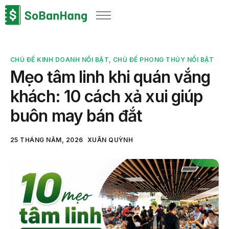
Sản phẩm
Giải pháp
CHỦ ĐỀ KINH DOANH NỔI BẬT
,
CHỦ ĐỀ PHONG THỦY NỔI BẬT
Bảng giá
Mẹo tâm linh khi quán vắng
Blog
khách: 10 cách xả xui giúp
Thông tin thuế
buôn may bán đắt
Về chúng tôi
25 THÁNG NĂM, 2026
XUÂN QUỲNH