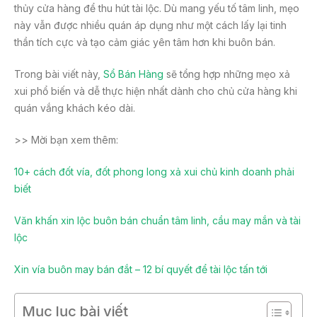
thủy cửa hàng để thu hút tài lộc. Dù mang yếu tố tâm linh, mẹo
này vẫn được nhiều quán áp dụng như một cách lấy lại tinh
thần tích cực và tạo cảm giác yên tâm hơn khi buôn bán.
Trong bài viết này,
Sổ Bán Hàng
sẽ tổng hợp những mẹo xả
xui phổ biến và dễ thực hiện nhất dành cho chủ cửa hàng khi
quán vắng khách kéo dài.
>> Mời bạn xem thêm:
10+ cách đốt vía, đốt phong long xả xui chủ kinh doanh phải
biết
Văn khấn xin lộc buôn bán chuẩn tâm linh, cầu may mắn và tài
lộc
Xin vía buôn may bán đắt – 12 bí quyết để tài lộc tấn tới
Mục lục bài viết