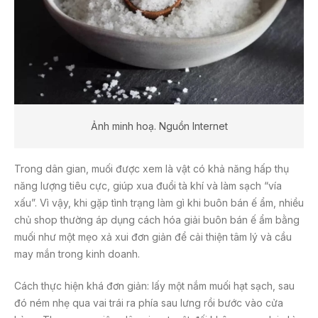
Ảnh minh hoạ. Nguồn Internet
Trong dân gian, muối được xem là vật có khả năng hấp thụ
năng lượng tiêu cực, giúp xua đuổi tà khí và làm sạch “vía
xấu”. Vì vậy, khi gặp tình trạng làm gì khi buôn bán ế ẩm, nhiều
chủ shop thường áp dụng cách hóa giải buôn bán ế ẩm bằng
muối như một mẹo xả xui đơn giản để cải thiện tâm lý và cầu
may mắn trong kinh doanh.
Cách thực hiện khá đơn giản: lấy một nắm muối hạt sạch, sau
đó ném nhẹ qua vai trái ra phía sau lưng rồi bước vào cửa