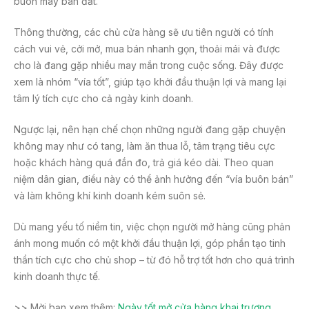
buôn may bán đắt.
Thông thường, các chủ cửa hàng sẽ ưu tiên người có tính
cách vui vẻ, cởi mở, mua bán nhanh gọn, thoải mái và được
cho là đang gặp nhiều may mắn trong cuộc sống. Đây được
xem là nhóm “vía tốt”, giúp tạo khởi đầu thuận lợi và mang lại
tâm lý tích cực cho cả ngày kinh doanh.
Ngược lại, nên hạn chế chọn những người đang gặp chuyện
không may như có tang, làm ăn thua lỗ, tâm trạng tiêu cực
hoặc khách hàng quá đắn đo, trả giá kéo dài. Theo quan
niệm dân gian, điều này có thể ảnh hưởng đến “vía buôn bán”
và làm không khí kinh doanh kém suôn sẻ.
Dù mang yếu tố niềm tin, việc chọn người mở hàng cũng phản
ánh mong muốn có một khởi đầu thuận lợi, góp phần tạo tinh
thần tích cực cho chủ shop – từ đó hỗ trợ tốt hơn cho quá trình
kinh doanh thực tế.
>> Mời bạn xem thêm:
Ngày tốt mở cửa hàng khai trương