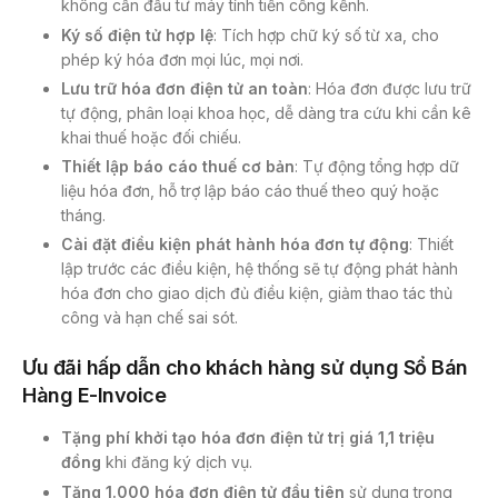
không cần đầu tư máy tính tiền cồng kềnh.
Ký số điện tử hợp lệ
: Tích hợp chữ ký số từ xa, cho
phép ký hóa đơn mọi lúc, mọi nơi.
Lưu trữ
hóa đơn điện tử
an toàn
: Hóa đơn được lưu trữ
tự động, phân loại khoa học, dễ dàng tra cứu khi cần kê
khai thuế hoặc đối chiếu.
Thiết lập báo cáo thuế cơ bản
: Tự động tổng hợp dữ
liệu hóa đơn, hỗ trợ lập báo cáo thuế theo quý hoặc
tháng.
Cài đặt điều kiện phát hành hóa đơn tự động
: Thiết
lập trước các điều kiện, hệ thống sẽ tự động phát hành
hóa đơn cho giao dịch đủ điều kiện, giảm thao tác thủ
công và hạn chế sai sót.
Ưu đãi hấp dẫn cho khách hàng sử dụng Sổ Bán
Hàng E-Invoice
Tặng phí khởi tạo
hóa đơn điện tử
trị giá 1,1 triệu
đồng
khi đăng ký dịch vụ.
Tặng 1.000
hóa đơn điện tử
đầu tiên
sử dụng trong