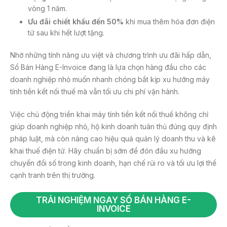
vòng 1 năm.
Ưu đãi chiết khấu đến 50%
khi mua thêm hóa đơn điện
tử sau khi hết lượt tặng.
Nhờ những tính năng ưu việt và chương trình ưu đãi hấp dẫn,
Sổ Bán Hàng E-Invoice đang là lựa chọn hàng đầu cho các
doanh nghiệp nhỏ muốn nhanh chóng bắt kịp xu hướng máy
tính tiền kết nối thuế mà vẫn tối ưu chi phí vận hành.
Việc chủ động triển khai máy tính tiền kết nối thuế không chỉ
giúp doanh nghiệp nhỏ, hộ kinh doanh tuân thủ đúng quy định
pháp luật, mà còn nâng cao hiệu quả quản lý doanh thu và kê
khai thuế điện tử. Hãy chuẩn bị sớm để đón đầu xu hướng
chuyển đổi số trong kinh doanh, hạn chế rủi ro và tối ưu lợi thế
cạnh tranh trên thị trường.
TRẢI NGHIỆM NGAY SỔ BÁN HÀNG E-
INVOICE