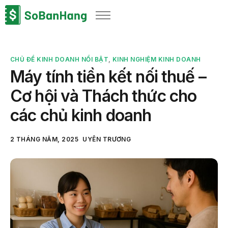
Sản phẩm
Giải pháp
CHỦ ĐỀ KINH DOANH NỔI BẬT
,
KINH NGHIỆM KINH DOANH
Bảng giá
Máy tính tiền kết nối thuế –
Blog
Cơ hội và Thách thức cho
Thông tin thuế
các chủ kinh doanh
Về chúng tôi
2 THÁNG NĂM, 2025
UYÊN TRƯƠNG