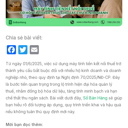
Chia sẻ bài viết:
F
T
E
a
w
m
Từ ngày 01/6/2025, việc sử dụng máy tính tiền kết nối thuế trở
c
itt
ail
thành yêu cầu bắt buộc đối với nhiều hộ kinh doanh và doanh
e
er
nghiệp nhỏ, theo quy định tại Nghị định 70/2025/NĐ-CP. Đây
b
là bước tiến quan trọng trong lộ trình hiện đại hóa quản lý
thuế, nhằm đồng bộ hóa dữ liệu, tăng tính minh bạch và hạn
o
chế thất thu ngân sách. Bài viết dưới đây,
Sổ Bán Hàng
sẽ giúp
o
bạn hiểu rõ đối tượng áp dụng, quy trình triển khai và hậu quả
k
nếu không tuân thủ quy định mới này.
Mời bạn đọc thêm: