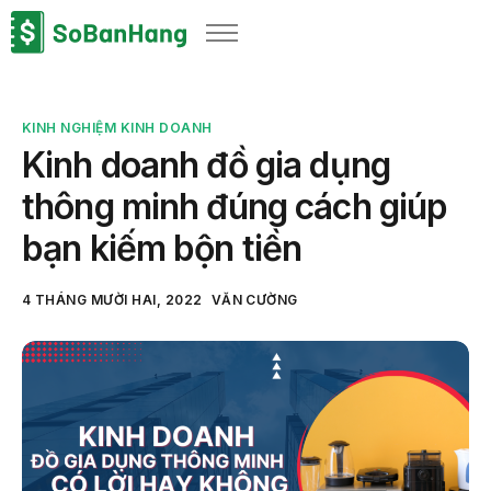
Sản phẩm
Giải pháp
KINH NGHIỆM KINH DOANH
Bảng giá
Kinh doanh đồ gia dụng
Blog
thông minh đúng cách giúp
Thông tin thuế
bạn kiếm bộn tiền
Về chúng tôi
4 THÁNG MƯỜI HAI, 2022
VĂN CƯỜNG