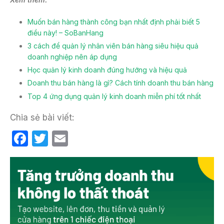
Muốn bán hàng thành công bạn nhất định phải biết 5
điều này! – SoBanHang
3 cách để quản lý nhân viên bán hàng siêu hiệu quả
doanh nghiệp nên áp dụng
Học quản lý kinh doanh đúng hướng và hiệu quả
Doanh thu bán hàng là gì? Cách tính doanh thu bán hàng
Top 4 ứng dụng quản lý kinh doanh miễn phí tốt nhất
Chia sẻ bài viết:
F
T
E
a
w
m
c
itt
ail
e
er
b
o