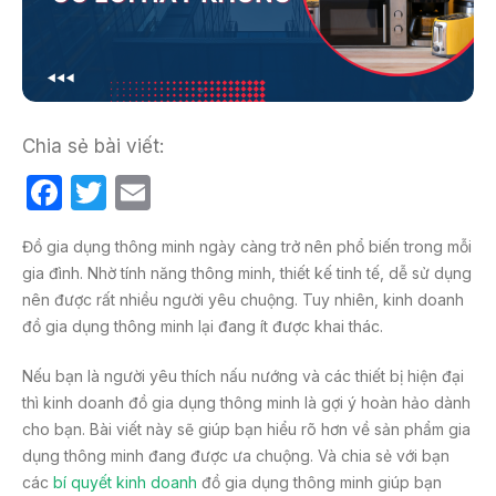
Chia sẻ bài viết:
F
T
E
a
w
m
Đồ gia dụng thông minh ngày càng trở nên phổ biến trong mỗi
c
itt
ail
gia đình. Nhờ tính năng thông minh, thiết kế tinh tế, dễ sử dụng
e
er
nên được rất nhiều người yêu chuộng. Tuy nhiên, kinh doanh
b
đồ gia dụng thông minh lại đang ít được khai thác.
o
Nếu bạn là người yêu thích nấu nướng và các thiết bị hiện đại
o
thì kinh doanh đồ gia dụng thông minh là gợi ý hoàn hảo dành
k
cho bạn. Bài viết này sẽ giúp bạn hiểu rõ hơn về sản phẩm gia
dụng thông minh đang được ưa chuộng. Và chia sẻ với bạn
các
bí quyết kinh doanh
đồ gia dụng thông minh giúp bạn