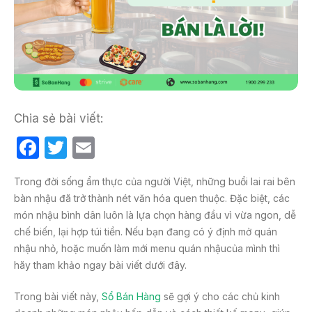
Chia sẻ bài viết:
F
T
E
a
w
m
Trong đời sống ẩm thực của người Việt, những buổi lai rai bên
c
itt
ail
bàn nhậu đã trở thành nét văn hóa quen thuộc. Đặc biệt, các
e
er
món nhậu bình dân luôn là lựa chọn hàng đầu vì vừa ngon, dễ
b
chế biến, lại hợp túi tiền. Nếu bạn đang có ý định mở quán
nhậu nhỏ, hoặc muốn làm mới menu quán nhậucủa mình thì
o
hãy tham khảo ngay bài viết dưới đây.
o
k
Trong bài viết này,
Sổ Bán Hàng
sẽ gợi ý cho các chủ kinh