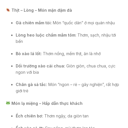
Thịt – Lòng – Món mặn đậm đà
Gà chiên mắm tỏi:
Món “quốc dân” ở mọi quán nhậu
Lòng heo luộc chấm mắm tôm
: Thơm, sạch, nhậu tới
bến
Bò xào lá lốt:
Thơm nồng, mềm thịt, ăn là nhớ
Dồi trường xào cải chua:
Giòn giòn, chua chua, cực
ngon với bia
Chân gà sả tắc:
Món “ngon – rẻ – gây nghiện”, rất hợp
giới trẻ
Món lạ miệng – Hấp dẫn thực khách
Ếch chiên bơ:
Thơm ngậy, da giòn tan