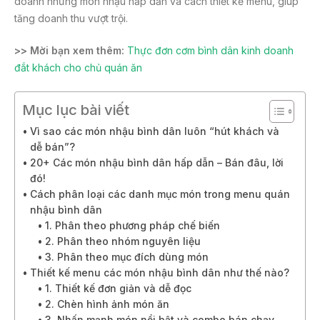
doanh những món nhậu hấp dẫn và cách thiết kế menu, giúp
tăng doanh thu vượt trội.
>> Mời bạn xem thêm:
Thực đơn cơm bình dân kinh doanh
đắt khách cho chủ quán ăn
Mục lục bài viết
Vì sao các món nhậu bình dân luôn “hút khách và
dễ bán”?
20+ Các món nhậu bình dân hấp dẫn – Bán đâu, lời
đó!
Cách phân loại các danh mục món trong menu quán
nhậu bình dân
1. Phân theo phương pháp chế biến
2. Phân theo nhóm nguyên liệu
3. Phân theo mục đích dùng món
Thiết kế menu các món nhậu bình dân như thế nào?
1. Thiết kế đơn giản và dễ đọc
2. Chèn hình ảnh món ăn
3. Nhấn mạnh món nổi bật và combo bán chạy