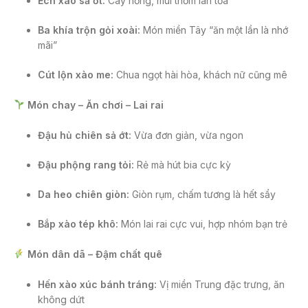
Ếch xào sả ớt:
Cay nồng, mùi thơm lan tỏa
Ba khía trộn gỏi xoài:
Món miền Tây “ăn một lần là nhớ
mãi”
Cút lộn xào me:
Chua ngọt hài hòa, khách nữ cũng mê
Món chay – Ăn chơi – Lai rai
Đậu hủ chiên sả ớt:
Vừa đơn giản, vừa ngon
Đậu phộng rang tỏi:
Rẻ mà hút bia cực kỳ
Da heo chiên giòn:
Giòn rụm, chấm tương là hết sẩy
Bắp xào tép khô:
Món lai rai cực vui, hợp nhóm bạn trẻ
Món dân dã – Đậm chất quê
Hến xào xúc bánh tráng:
Vị miền Trung đặc trưng, ăn
không dứt