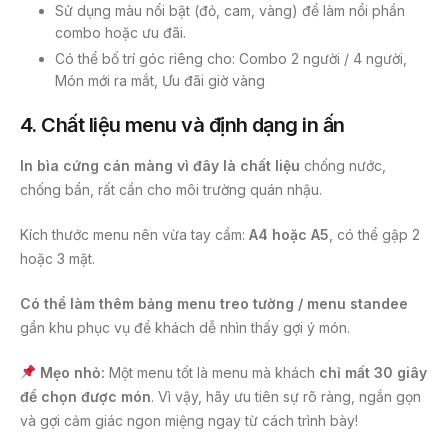
Sử dụng màu nổi bật (đỏ, cam, vàng) để làm nổi phần
combo hoặc ưu đãi.
Có thể bố trí góc riêng cho: Combo 2 người / 4 người,
Món mới ra mắt, Ưu đãi giờ vàng
4.
Chất liệu menu và định dạng in ấn
In bìa cứng cán màng vì đây là chất liệu
chống nước,
chống bẩn, rất cần cho môi trường quán nhậu.
Kích thước menu nên vừa tay cầm:
A4 hoặc A5
, có thể gập 2
hoặc 3 mặt.
Có thể làm thêm bảng menu treo tường / menu standee
gần khu phục vụ để khách dễ nhìn thấy gợi ý món.
Mẹo nhỏ:
Một menu tốt là menu mà khách
chỉ mất 30 giây
để chọn được món
. Vì vậy, hãy ưu tiên sự rõ ràng, ngắn gọn
và gợi cảm giác ngon miệng ngay từ cách trình bày!