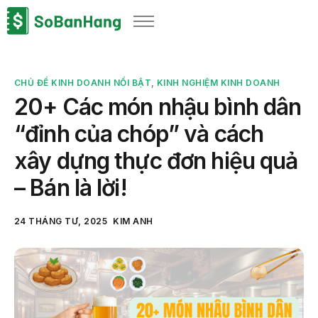
Sản phẩm
Giải pháp
CHỦ ĐỀ KINH DOANH NỔI BẬT
,
KINH NGHIỆM KINH DOANH
Bảng giá
20+ Các món nhậu bình dân
Blog
“đỉnh của chóp” và cách
Thông tin thuế
xây dựng thực đơn hiệu quả
Về chúng tôi
– Bán là lời!
24 THÁNG TƯ, 2025
KIM ANH