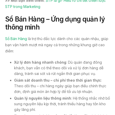
>> Mời bạn xem thêm:
STP là gì? Hiểu rõ chi tiết chiến lược
STP trong Marketing
Sổ Bán Hàng – Ứng dụng quản lý
thông minh
Sổ Bán Hàng
là trợ thủ đắc lực dành cho các quán nhậu, giúp
bạn vận hành mượt mà ngay cả trong những khung giờ cao
điểm:
Xử lý đơn hàng nhanh chóng
: Dù quán đang đông
khách, bạn vẫn có thể theo dõi và xử lý đơn hàng dễ
dàng, tránh sai sót và rút ngắn thời gian phục vụ.
Giám sát doanh thu – chi phí theo thời gian thực
:
Theo dõi thu – chi hàng ngày giúp bạn điều chỉnh thực
đơn, định giá món ăn hợp lý để tối ưu lợi nhuận.
Quản lý nguyên liệu thông minh
: Hệ thống nhắc nhở bổ
sung nguyên liệu kịp thời, tránh thiếu hàng hay tồn kho
gây lãng phí.