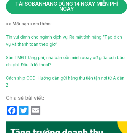
TẢI SOBANHANG DÙNG 14 NGÀY MIỄN PHÍ
NGAY
>> Mời bạn xem thêm:
Tin vui dành cho ngành dịch vụ: Ra mắt tính năng “Tạo dịch
vụ và thanh toán theo giờ”
Sàn TMĐT tăng phí, nhà bán oằn mình xoay xở giữa cơn bão
chi phí: Đâu là lối thoát?
Cách ship COD: Hướng dẫn gửi hàng thu tiền tận nơi từ A đến
Z
Chia sẻ bài viết:
F
T
E
a
w
m
c
itt
ail