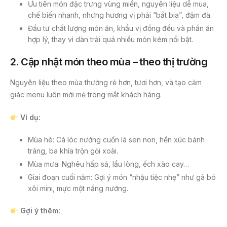
Ưu tiên món đặc trưng vùng miền, nguyên liệu dễ mua,
chế biến nhanh, nhưng hương vị phải “bắt bia”, đậm đà.
Đầu tư chất lượng món ăn, khẩu vị đồng đều và phần ăn
hợp lý, thay vì dàn trải quá nhiều món kém nổi bật.
2.
Cập nhật món theo mùa – theo thị trường
Nguyên liệu theo mùa thường rẻ hơn, tươi hơn, và tạo cảm
giác menu luôn mới mẻ trong mắt khách hàng.
Ví dụ:
Mùa hè: Cá lóc nướng cuốn lá sen non, hến xúc bánh
tráng, ba khía trộn gỏi xoài.
Mùa mưa: Nghêu hấp sả, lẩu lòng, ếch xào cay…
Giai đoạn cuối năm: Gợi ý món “nhậu tiệc nhẹ” như gà bó
xôi mini, mực một nắng nướng.
Gợi ý thêm: