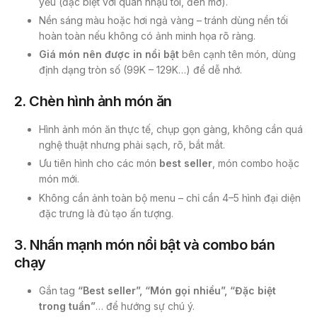
yếu (đặc biệt với quán nhậu tối, đèn mờ).
Nền sáng màu hoặc hơi ngả vàng – tránh dùng nền tối
hoàn toàn nếu không có ảnh minh họa rõ ràng.
Giá món nên được in nổi bật
bên cạnh tên món, dùng
định dạng tròn số (99K – 129K…) để dễ nhớ.
2.
Chèn hình ảnh món ăn
Hình ảnh món ăn thực tế, chụp gọn gàng, không cần quá
nghệ thuật nhưng phải sạch, rõ, bắt mắt.
Ưu tiên hình cho các món
best seller
, món combo hoặc
món mới.
Không cần ảnh toàn bộ menu – chỉ cần 4–5 hình đại diện
đặc trưng là đủ tạo ấn tượng.
3.
Nhấn mạnh món nổi bật và combo bán
chạy
Gắn tag
“Best seller”, “Món gọi nhiều”, “Đặc biệt
trong tuần”
… để hướng sự chú ý.