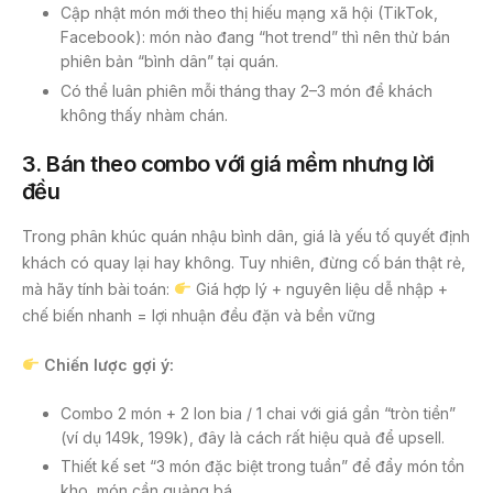
Cập nhật món mới theo thị hiếu mạng xã hội (TikTok,
Facebook): món nào đang “hot trend” thì nên thử bán
phiên bản “bình dân” tại quán.
Có thể luân phiên mỗi tháng thay 2–3 món để khách
không thấy nhàm chán.
3.
Bán theo combo với giá mềm nhưng lời
đều
Trong phân khúc quán nhậu bình dân, giá là yếu tố quyết định
khách có quay lại hay không. Tuy nhiên, đừng cố bán thật rẻ,
mà hãy tính bài toán:
Giá hợp lý + nguyên liệu dễ nhập +
chế biến nhanh = lợi nhuận đều đặn và bền vững
Chiến lược gợi ý:
Combo 2 món + 2 lon bia / 1 chai với giá gần “tròn tiền”
(ví dụ 149k, 199k), đây là cách rất hiệu quả để upsell.
Thiết kế set “3 món đặc biệt trong tuần” để đẩy món tồn
kho, món cần quảng bá.