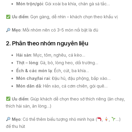
Món trộn/gỏi
: Gỏi xoài ba khía, chân gà sả tắc…
Ưu điểm
: Gọn gàng, dễ nhìn – khách chọn theo khẩu vị
Mẹo
: Mỗi nhóm nên có 3–5 món nổi bật là đủ
2.
Phân theo nhóm nguyên liệu
Hải sản
: Mực, tôm, nghêu, cá kèo…
Thịt – lòng
: Gà, bò, lòng heo, dồi trường…
Ếch & các món lạ
: Ếch, cút, ba khía…
Món chay/lai rai
: Đậu hũ, đậu phộng, bắp xào…
Món dân dã
: Hến xào, cá cơm chiên, gỏi quê…
Ưu điểm
: Giúp khách dễ chọn theo sở thích riêng (ăn chay,
thích hải sản, ăn lòng…)
Mẹo
: Có thể thêm biểu tượng nhỏ minh họa (
,
,
…)
để thu hút