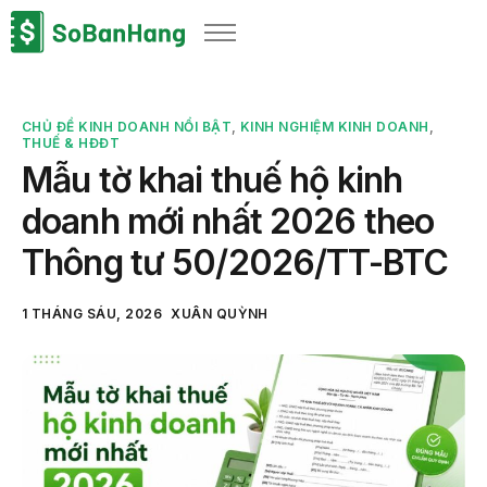
Sản phẩm
Giải pháp
CHỦ ĐỀ KINH DOANH NỔI BẬT
,
KINH NGHIỆM KINH DOANH
,
Bảng giá
THUẾ & HĐĐT
Mẫu tờ khai thuế hộ kinh
Blog
doanh mới nhất 2026 theo
Thông tin thuế
Thông tư 50/2026/TT-BTC
Về chúng tôi
1 THÁNG SÁU, 2026
XUÂN QUỲNH