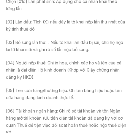
Chọn [01d] Lần phát sinh: Áp dụng cho cá nhân khai theo
từng lần.
[02] Lần đầu: Tích (X) nếu đây là tờ khai nộp lần thứ nhất của
kỳ tính thuế đó.
[03] Bổ sung lần thứ…: Nếu tờ khai lần đầu bị sai, chủ hộ nộp
lại tờ khai mới và ghi rõ số lần nộp bổ sung.
[04] Người nộp thuế: Ghi in hoa, chính xác họ và tên của cá
nhân là đại diện Hộ kinh doanh (Khớp với Giấy chứng nhận
đăng ký HKD).
[05] Tên cửa hàng/thương hiệu: Ghi tên bảng hiệu hoặc tên
cửa hàng đang kinh doanh thực tế.
[06] Tài khoản ngân hàng: Ghi rõ số tài khoản và tên Ngân
hàng mở tài khoản (Ưu tiên điền tài khoản đã đăng ký với cơ
quan Thuế để tiện việc đối soát hoàn thuế hoặc nộp thuế điện
tử).