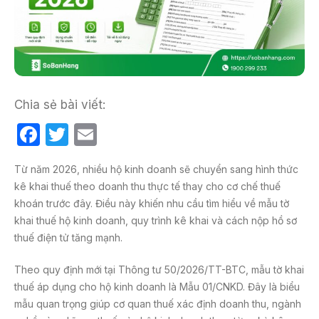
Chia sẻ bài viết:
F
T
E
a
w
m
Từ năm 2026, nhiều hộ kinh doanh sẽ chuyển sang hình thức
c
itt
ail
kê khai thuế theo doanh thu thực tế thay cho cơ chế thuế
e
er
khoán trước đây. Điều này khiến nhu cầu tìm hiểu về mẫu tờ
b
khai thuế hộ kinh doanh, quy trình kê khai và cách nộp hồ sơ
thuế điện tử tăng mạnh.
o
o
Theo quy định mới tại Thông tư 50/2026/TT-BTC, mẫu tờ khai
k
thuế áp dụng cho hộ kinh doanh là Mẫu 01/CNKD. Đây là biểu
mẫu quan trọng giúp cơ quan thuế xác định doanh thu, ngành