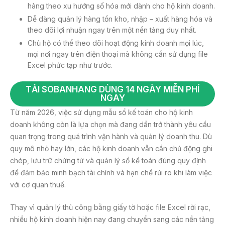
hàng theo xu hướng số hóa mới dành cho hộ kinh doanh.
Dễ dàng quản lý hàng tồn kho, nhập – xuất hàng hóa và
theo dõi lợi nhuận ngay trên một nền tảng duy nhất.
Chủ hộ có thể theo dõi hoạt động kinh doanh mọi lúc,
mọi nơi ngay trên điện thoại mà không cần sử dụng file
Excel phức tạp như trước.
TẢI SOBANHANG DÙNG 14 NGÀY MIỄN PHÍ
NGAY
Từ năm 2026, việc sử dụng mẫu sổ kế toán cho hộ kinh
doanh không còn là lựa chọn mà đang dần trở thành yêu cầu
quan trọng trong quá trình vận hành và quản lý doanh thu. Dù
quy mô nhỏ hay lớn, các hộ kinh doanh vẫn cần chủ động ghi
chép, lưu trữ chứng từ và quản lý sổ kế toán đúng quy định
để đảm bảo minh bạch tài chính và hạn chế rủi ro khi làm việc
với cơ quan thuế.
Thay vì quản lý thủ công bằng giấy tờ hoặc file Excel rời rạc,
nhiều hộ kinh doanh hiện nay đang chuyển sang các nền tảng