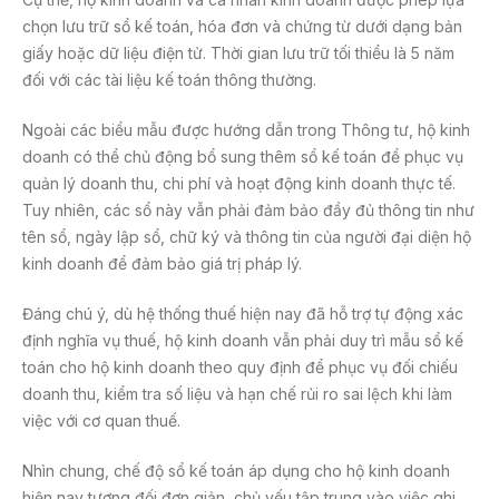
chọn lưu trữ sổ kế toán, hóa đơn và chứng từ dưới dạng bản
giấy hoặc dữ liệu điện tử. Thời gian lưu trữ tối thiểu là 5 năm
đối với các tài liệu kế toán thông thường.
Ngoài các biểu mẫu được hướng dẫn trong Thông tư, hộ kinh
doanh có thể chủ động bổ sung thêm sổ kế toán để phục vụ
quản lý doanh thu, chi phí và hoạt động kinh doanh thực tế.
Tuy nhiên, các sổ này vẫn phải đảm bảo đầy đủ thông tin như
tên sổ, ngày lập sổ, chữ ký và thông tin của người đại diện hộ
kinh doanh để đảm bảo giá trị pháp lý.
Đáng chú ý, dù hệ thống thuế hiện nay đã hỗ trợ tự động xác
định nghĩa vụ thuế, hộ kinh doanh vẫn phải duy trì mẫu sổ kế
toán cho hộ kinh doanh theo quy định để phục vụ đối chiếu
doanh thu, kiểm tra số liệu và hạn chế rủi ro sai lệch khi làm
việc với cơ quan thuế.
Nhìn chung, chế độ sổ kế toán áp dụng cho hộ kinh doanh
hiện nay tương đối đơn giản, chủ yếu tập trung vào việc ghi