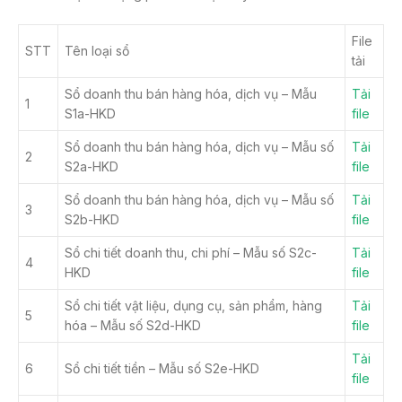
File
STT
Tên loại sổ
tải
Sổ doanh thu bán hàng hóa, dịch vụ – Mẫu
Tải
1
S1a-HKD
file
Sổ doanh thu bán hàng hóa, dịch vụ – Mẫu số
Tải
2
S2a-HKD
file
Sổ doanh thu bán hàng hóa, dịch vụ – Mẫu số
Tải
3
S2b-HKD
file
Sổ chi tiết doanh thu, chi phí – Mẫu số S2c-
Tải
4
HKD
file
Sổ chi tiết vật liệu, dụng cụ, sản phẩm, hàng
Tải
5
hóa – Mẫu số S2d-HKD
file
Tải
6
Sổ chi tiết tiền – Mẫu số S2e-HKD
file