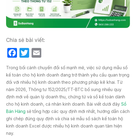
Chia sẻ bài viết:
F
T
E
a
w
m
Trong bối cảnh chuyển đổi số mạnh mẽ, việc sử dụng mẫu sổ
c
itt
ail
kế toán cho hộ kinh doanh đang trở thành yêu cầu quan trọng
e
er
đối với nhiều hộ kinh doanh theo phương pháp kê khai. Từ
b
năm 2026, Thông tư 152/2025/TT-BTC bổ sung nhiều quy
định mới về quản lý doanh thu, chứng từ và sổ kế toán dành
o
cho hộ kinh doanh, cá nhân kinh doanh. Bài viết dưới đây
Sổ
o
Bán Hàng
sẽ tổng hợp các quy định mới nhất, hướng dẫn cách
k
ghi chép đúng quy định và chia sẻ mẫu sổ sách kế toán hộ
kinh doanh Excel được nhiều hộ kinh doanh quan tâm hiện
nay.