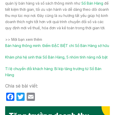
quản lý bán hàng và sổ sách thông minh như
Sổ Bán Hàng
để
tiết kiệm thời gian, tối ưu vận hành và dễ dàng theo dõi doanh
thu mọi lúc mọi nơi. Đây cũng là xu hướng tất yếu giúp hộ kinh
doanh thích nghi tốt hơn với quá trình chuyển đổi số và các
quy định mới về thuế, hóa đơn và kế toán trong thời gian tới.
>> Mời bạn xem thêm
Bán hàng thông minh: Điểm ĐẶC BIỆT chỉ Sổ Bán Hàng sở hữu
Khám phá hệ sinh thái Sổ Bán Hàng, 5 nhóm tính năng nổi bật
Tỉ lệ chuyển đổi khách hàng: Bí kíp tăng trưởng từ Sổ Bán
Hàng
Chia sẻ bài viết:
F
T
E
a
w
m
c
itt
ail