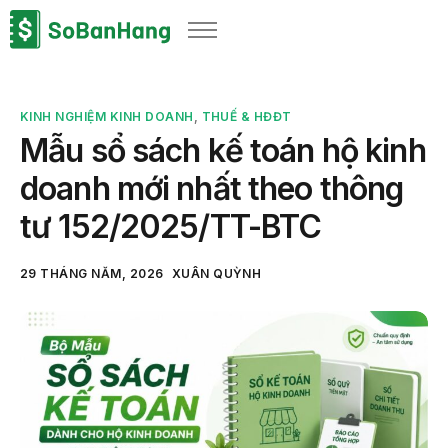
Sản phẩm
Giải pháp
KINH NGHIỆM KINH DOANH
,
THUẾ & HĐĐT
Bảng giá
Mẫu sổ sách kế toán hộ kinh
Blog
doanh mới nhất theo thông
Thông tin thuế
tư 152/2025/TT-BTC
Về chúng tôi
29 THÁNG NĂM, 2026
XUÂN QUỲNH