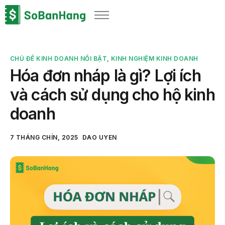
Sản phẩm
Giải pháp
CHỦ ĐỀ KINH DOANH NỔI BẬT
,
KINH NGHIỆM KINH DOANH
Bảng giá
Hóa đơn nháp là gì? Lợi ích
Blog
và cách sử dụng cho hộ kinh
Thông tin thuế
doanh
Về chúng tôi
7 THÁNG CHÍN, 2025
DAO UYEN