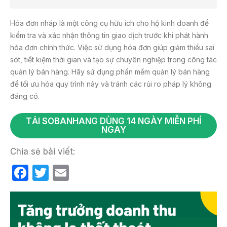
Hóa đơn nháp là một công cụ hữu ích cho hộ kinh doanh để
kiểm tra và xác nhận thông tin giao dịch trước khi phát hành
hóa đơn chính thức. Việc sử dụng hóa đơn giúp giảm thiểu sai
sót, tiết kiệm thời gian và tạo sự chuyên nghiệp trong công tác
quản lý bán hàng. Hãy sử dụng phần mềm quản lý bán hàng
để tối ưu hóa quy trình này và tránh các rủi ro pháp lý không
đáng có.
TẢI SOBANHANG DÙNG 14 NGÀY MIỄN PHÍ
NGAY
Chia sẻ bài viết:
F
T
E
a
w
m
c
itt
ail
e
er