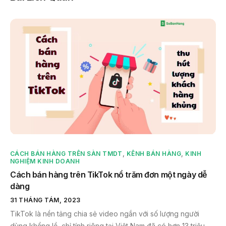
CÁCH BÁN HÀNG TRÊN SÀN TMDT
,
KÊNH BÁN HÀNG
,
KINH
NGHIỆM KINH DOANH
Cách bán hàng trên TikTok nổ trăm đơn một ngày dễ
dàng
31 THÁNG TÁM, 2023
TikTok là nền tảng chia sẻ video ngắn với số lượng người
dùng khổng lồ, chỉ tính riêng tại Việt Nam đã có hơn 13 triệu