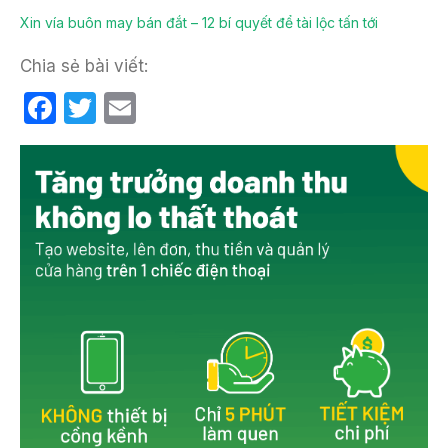
Xin vía buôn may bán đắt – 12 bí quyết để tài lộc tấn tới
Chia sẻ bài viết:
F
T
E
a
w
m
c
itt
ail
e
er
b
o
o
k