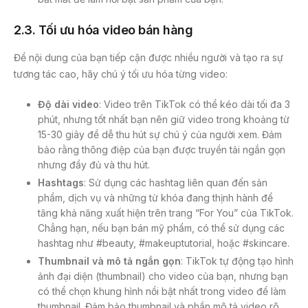
2.3. Tối ưu hóa video bán hàng
Để nội dung của bạn tiếp cận được nhiều người và tạo ra sự
tương tác cao, hãy chú ý tối ưu hóa từng video:
Độ dài video
: Video trên TikTok có thể kéo dài tối đa 3
phút, nhưng tốt nhất bạn nên giữ video trong khoảng từ
15-30 giây để dễ thu hút sự chú ý của người xem. Đảm
bảo rằng thông điệp của bạn được truyền tải ngắn gọn
nhưng đầy đủ và thu hút.
Hashtags
: Sử dụng các hashtag liên quan đến sản
phẩm, dịch vụ và những từ khóa đang thịnh hành để
tăng khả năng xuất hiện trên trang “For You” của TikTok.
Chẳng hạn, nếu bạn bán mỹ phẩm, có thể sử dụng các
hashtag như #beauty, #makeuptutorial, hoặc #skincare.
Thumbnail và mô tả ngắn gọn
: TikTok tự động tạo hình
ảnh đại diện (thumbnail) cho video của bạn, nhưng bạn
có thể chọn khung hình nổi bật nhất trong video để làm
thumbnail. Đảm bảo thumbnail và phần mô tả video rõ