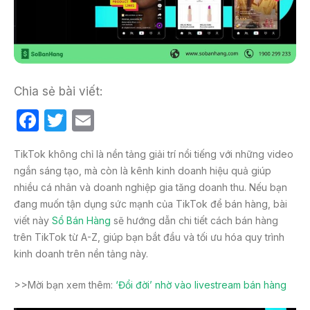
Chia sẻ bài viết:
F
T
E
a
w
m
TikTok không chỉ là nền tảng giải trí nổi tiếng với những video
c
itt
ail
ngắn sáng tạo, mà còn là kênh kinh doanh hiệu quả giúp
e
er
nhiều cá nhân và doanh nghiệp gia tăng doanh thu. Nếu bạn
b
đang muốn tận dụng sức mạnh của TikTok để bán hàng, bài
viết này
Sổ Bán Hàng
sẽ hướng dẫn chi tiết cách bán hàng
o
trên TikTok từ A-Z, giúp bạn bắt đầu và tối ưu hóa quy trình
o
kinh doanh trên nền tảng này.
k
>>Mời bạn xem thêm:
‘Đổi đời’ nhờ vào livestream bán hàng