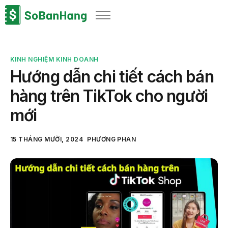
Sản phẩm
Giải pháp
KINH NGHIỆM KINH DOANH
Bảng giá
Hướng dẫn chi tiết cách bán
Blog
hàng trên TikTok cho người
Thông tin thuế
mới
Về chúng tôi
15 THÁNG MƯỜI, 2024
PHƯƠNG PHAN