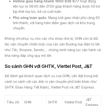
Hotline giao hàng nhanh 1900 636 677
hoạt động
liên tục từ 08:00 đến 21:00 giúp khách hàng được hỗ trợ
kịp thời mọi lúc, kể cả cuối tuần.
Phủ sóng toàn quốc
: Mạng lưới giao nhận phủ rộng 63
tỉnh thành, với hàng trăm điểm giao dịch và kho trung
chuyển.
Không chỉ phục vụ cho các chủ shop nhỏ lẻ, GHN còn là đối
tác vận chuyển chiến lược của các sàn thương mại điện tử lớn
như Tiki, Shopee, Sendo,… chứng minh năng lực vận hành và
khả năng đáp ứng quy mô lớn.
So sánh GHN với GHTK, Viettel Post, J&T
Để đánh giá khách quan dịch vụ của GHN, cần đặt trong bối
cảnh so sánh với các đơn vị vận chuyển phổ biến khác như
GHTK (Giao Hàng Tiết Kiệm), Viettel Post và J&T Express.
J&T
Tiêu chí
GHN
GHTK
Viettel Post
Express