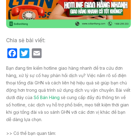
Chia sẻ bài viết:
F
T
E
a
w
m
Bạn đang tìm kiếm hotline giao hàng nhanh để tra cứu đơn
c
itt
ail
hàng, xử lý sự cố hay phản hồi dịch vụ? Việc nắm rõ số điện
e
er
thoại tổng đài GHN và cách liên hệ hiệu quả sẽ giúp bạn chủ
b
động hơn trong quá trình sử dụng dịch vụ vận chuyển. Bài viết
dưới đây của
Sổ Bán Hàng
sẽ cung cấp đầy đủ thông tin về
o
số hotline, các dịch vụ hỗ trợ phổ biến, mẹo tiết kiệm thời gian
o
khi gọi tổng đài và so sánh GHN với các đơn vị khác để bạn
k
dễ dàng lựa chọn.
>> Có thể bạn quan tâm: