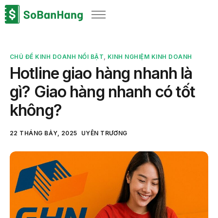
Sản phẩm
Giải pháp
CHỦ ĐỀ KINH DOANH NỔI BẬT
,
KINH NGHIỆM KINH DOANH
Bảng giá
Hotline giao hàng nhanh là
Blog
gì? Giao hàng nhanh có tốt
Thông tin thuế
không?
Về chúng tôi
22 THÁNG BẢY, 2025
UYÊN TRƯƠNG