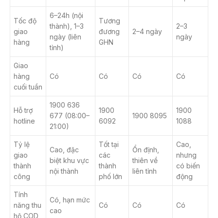
6–24h (nội
Tốc độ
Tương
thành), 1–3
2–3
giao
đương
2–4 ngày
ngày (liên
ngày
hàng
GHN
tỉnh)
Giao
hàng
Có
Có
Có
Có
cuối tuần
1900 636
Hỗ trợ
1900
1900
677 (08:00–
1900 8095
hotline
6092
1088
21:00)
Tỷ lệ
Tốt tại
Cao,
Cao, đặc
Ổn định,
giao
các
nhưng
biệt khu vực
thiên về
thành
thành
có biến
nội thành
liên tỉnh
công
phố lớn
động
Tính
Có, hạn mức
năng thu
Có
Có
Có
cao
hộ COD