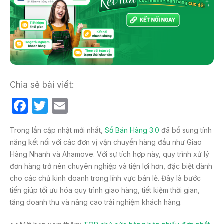
Chia sẻ bài viết:
F
T
E
a
w
m
Trong lần cập nhật mới nhất,
Sổ Bán Hàng 3.0
đã bổ sung tính
c
itt
ail
năng kết nối với các đơn vị vận chuyển hàng đầu như Giao
e
er
Hàng Nhanh và Ahamove. Với sự tích hợp này, quy trình xử lý
b
đơn hàng trở nên chuyên nghiệp và tiện lợi hơn, đặc biệt dành
cho các chủ kinh doanh trong lĩnh vực bán lẻ. Đây là bước
o
tiến giúp tối ưu hóa quy trình giao hàng, tiết kiệm thời gian,
o
tăng doanh thu và nâng cao trải nghiệm khách hàng.
k