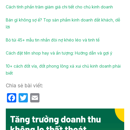
Cách tính phần trăm giảm giá chi tiết cho chủ kinh doanh
Bán gì không sợ ế? Top sản phẩm kinh doanh đắt khách, dễ
lời
Bỏ túi 45+ mẫu tin nhắn đòi nợ khéo léo và tinh tế
Cách đặt tên shop hay và ấn tượng: Hướng dẫn và gợi ý
10+ cách đốt vía, đốt phong lông xả xui chủ kinh doanh phải
biết
Chia sẻ bài viết:
F
T
E
a
w
m
c
itt
ail
e
er