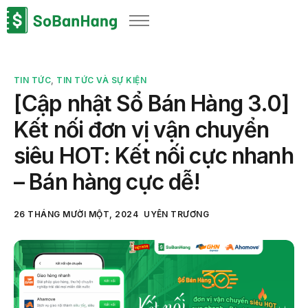
Sản phẩm
Giải pháp
TIN TỨC
,
TIN TỨC VÀ SỰ KIỆN
Bảng giá
[Cập nhật Sổ Bán Hàng 3.0]
Blog
Kết nối đơn vị vận chuyển
Thông tin thuế
siêu HOT: Kết nối cực nhanh
Về chúng tôi
– Bán hàng cực dễ!
26 THÁNG MƯỜI MỘT, 2024
UYÊN TRƯƠNG