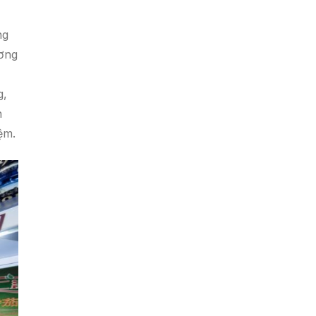
ng
ương
g,
h
ệm.