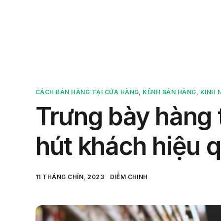
Sản 
CÁCH BÁN HÀNG TẠI CỬA HÀNG
,
KÊNH BÁN HÀNG
,
KINH 
Trưng bày hàng 
hút khách hiệu 
11 THÁNG CHÍN, 2023
DIỄM CHINH