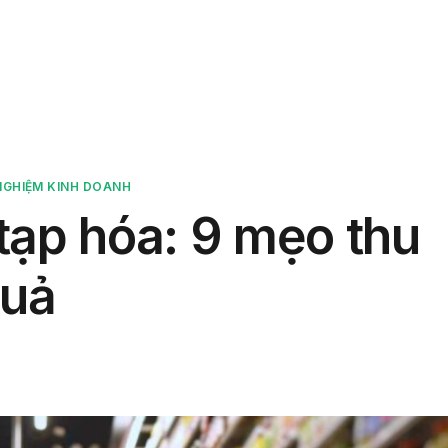
phẩm
Giải pháp
Bảng giá
Blog
Thông tin
NGHIỆM KINH DOANH
tạp hóa: 9 mẹo thu
quả