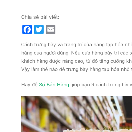
Chia sẻ bài viết:
F
T
E
a
w
m
Cách trưng bày và trang trí cửa hàng tạp hóa n
c
itt
ail
hàng của người dùng. Nếu cửa hàng bày trí các 
e
er
khách hàng được nâng cao, từ đó tăng cường khả
b
Vậy làm thế nào để trưng bày hàng tạp hóa nhỏ 
o
o
Hãy để
Sổ Bán Hàng
giúp bạn 9 cách trong bài v
k