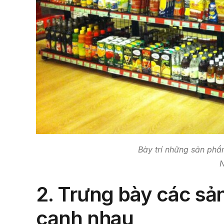
Bày trí những sản phẩ
N
2.
Trưng bày các sả
cạnh nhau