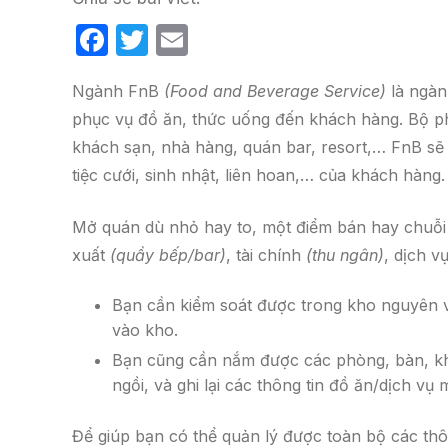
F
T
E
a
w
m
Ngành FnB
(Food and Beverage Service)
là ngàn
c
itt
ail
phục vụ đồ ăn, thức uống đến khách hàng. Bộ phậ
e
er
khách sạn, nhà hàng, quán bar, resort,… FnB sẽ
b
tiệc cưới, sinh nhật, liên hoan,… của khách hàng.
o
o
Mở quán dù nhỏ hay to, một điểm bán hay chuỗi c
k
xuất
(quầy bếp/bar)
, tài chính
(thu ngân)
, dịch 
Bạn cần kiểm soát được trong kho nguyên v
vào kho.
Bạn cũng cần nắm được các phòng, bàn, khu
ngồi, và ghi lại các thông tin đồ ăn/dịch vụ
Để giúp bạn có thể quản lý được toàn bộ các thông