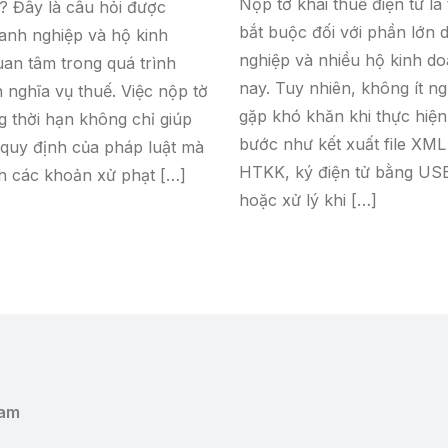
Nộp tờ khai thuế điện tử là 
? Đây là câu hỏi được
bắt buộc đối với phần lớn 
anh nghiệp và hộ kinh
nghiệp và nhiều hộ kinh do
an tâm trong quá trình
nay. Tuy nhiên, không ít n
n nghĩa vụ thuế. Việc nộp tờ
gặp khó khăn khi thực hiện
g thời hạn không chỉ giúp
bước như kết xuất file XML
 quy định của pháp luật mà
HTKK, ký điện tử bằng US
h các khoản xử phạt […]
hoặc xử lý khi […]
Nam