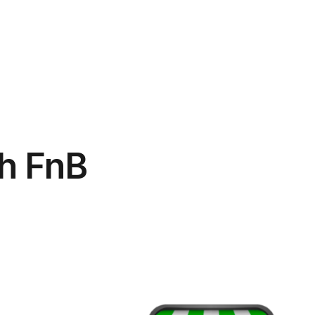
phẩm
Giải pháp
Bảng giá
Blog
Thông tin
h FnB