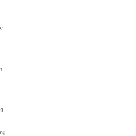
về
n
ng
ứng