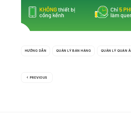
b
o
o
k
HƯỚNG DẪN
QUẢN LÝ BÁN HÀNG
QUẢN LÝ QUÁN 
PREVIOUS