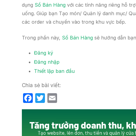
dụng
Sổ Bán Hàng
với các tính năng riêng hỗ tr
uống. Giúp bạn Tạo món/ Quản lý danh mục/ Quản
các order và chuyển vào trong khu vực bếp.
Trong phần này,
Sổ Bán Hàng
sẽ hướng dẫn bạn
Đăng ký
Đăng nhập
Thiết lập ban đầu
Chia sẻ bài viết:
F
T
E
a
w
m
c
itt
ail
e
er