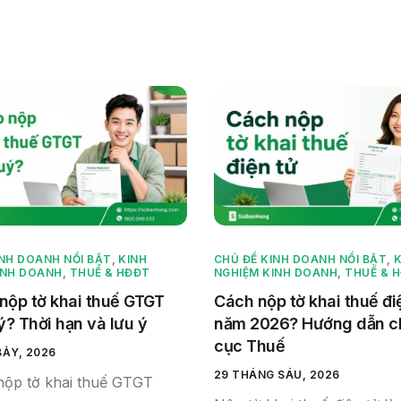
INH DOANH NỔI BẬT
,
KINH
CHỦ ĐỀ KINH DOANH NỔI BẬT
,
K
INH DOANH
,
THUẾ & HĐĐT
NGHIỆM KINH DOANH
,
THUẾ & 
 nộp tờ khai thuế GTGT
Cách nộp tờ khai thuế đi
ý? Thời hạn và lưu ý
năm 2026? Hướng dẫn chi
cục Thuế
BẢY, 2026
29 THÁNG SÁU, 2026
nộp tờ khai thuế GTGT